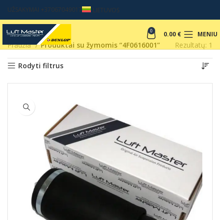
UŽSAKYMAI +37067049017
LIETUVOS
0
0.00
€
MENIU
Pradžia
Produktai su žymomis “4F0616001”
Rezultatų: 1
Rodyti filtrus