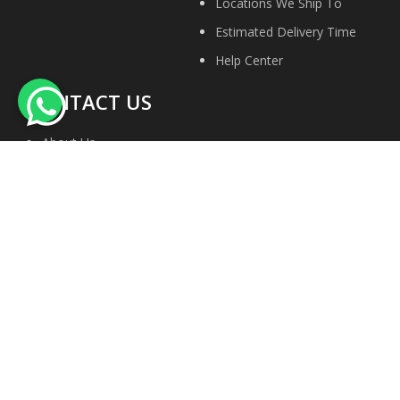
Locations We Ship To
Estimated Delivery Time
Help Center
CONTACT US
About Us
Contact Us
Privacy Policy
Site Map
Terms & conditions
Faqs
We Accept