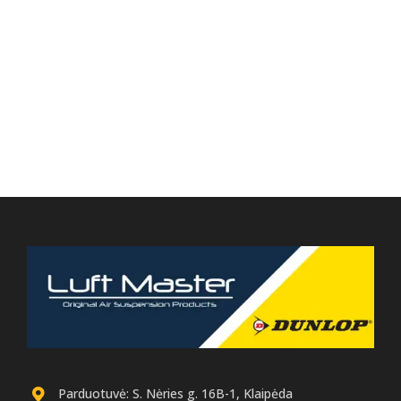
Parduotuvė: S. Nėries g. 16B-1, Klaipėda