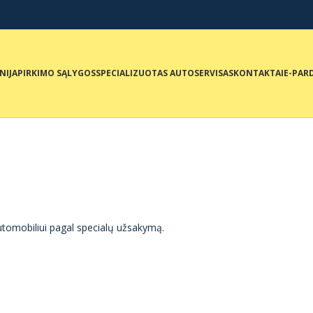
NIJA
PIRKIMO SĄLYGOS
SPECIALIZUOTAS AUTOSERVISAS
KONTAKTAI
E-PAR
tomobiliui pagal specialų užsakymą.