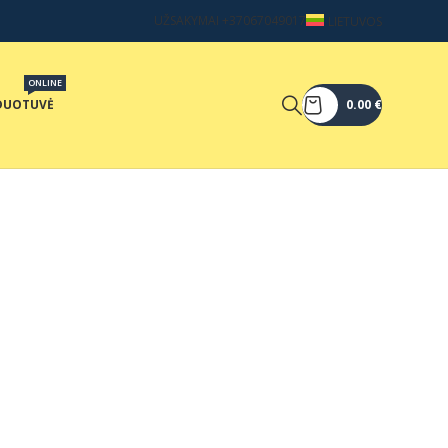
UŽSAKYMAI +37067049017
LIETUVOS
ONLINE
DUOTUVĖ
0.00
€