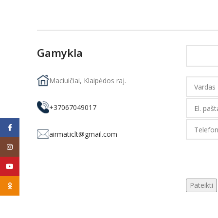
Gamykla
Maciuičiai, Klaipėdos raj.
+37067049017
Facebook
airmaticlt@gmail.com
Instagram
YouTube
Odnoklassniki