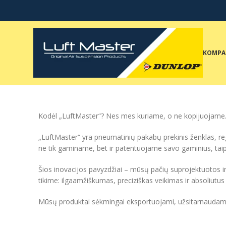
KOMPA
Kodėl „LuftMaster“? Nes mes kuriame, o ne kopijuojame
„LuftMaster“ yra pneumatinių pakabų prekinis ženklas, reg
ne tik gaminame, bet ir patentuojame savo gaminius, tai
Šios inovacijos pavyzdžiai – mūsų pačių suprojektuotos 
tikime: ilgaamžiškumas, preciziškas veikimas ir absoliutu
Mūsų produktai sėkmingai eksportuojami, užsitarnaudami par