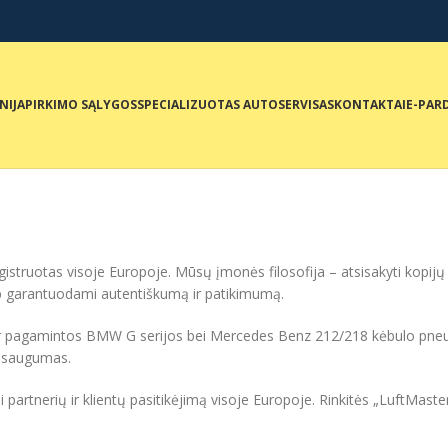
NIJA
PIRKIMO SĄLYGOS
SPECIALIZUOTAS AUTOSERVISAS
KONTAKTAI
E-PAR
.
istruotas visoje Europoje. Mūsų įmonės filosofija – atsisakyti kopijų 
p garantuodami autentiškumą ir patikimumą.
ir pagamintos BMW G serijos bei Mercedes Benz 212/218 kėbulo pneum
s saugumas.
tnerių ir klientų pasitikėjimą visoje Europoje. Rinkitės „LuftMaster“ –