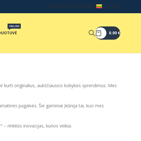
UŽSAKYMAI +37067049017
LIETUVOS
ONLINE
DUOTUVĖ
0.00
€
ir kurti originalius, aukščiausios kokybės sprendimus. Mes
atinės pagalvės. Šie gaminiai įkūnija tai, kuo mes
 rinkitės inovacijas, kurios veikia.