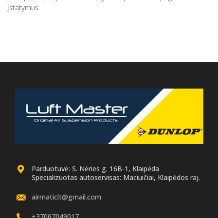
įstatymus.
Parduotuvė: S. Nėries g. 16B-1, Klaipėda
Specializuotas autoservisas: Maciuičiai, Klaipėdos raj.
airmaticlt@gmail.com
+37067049017