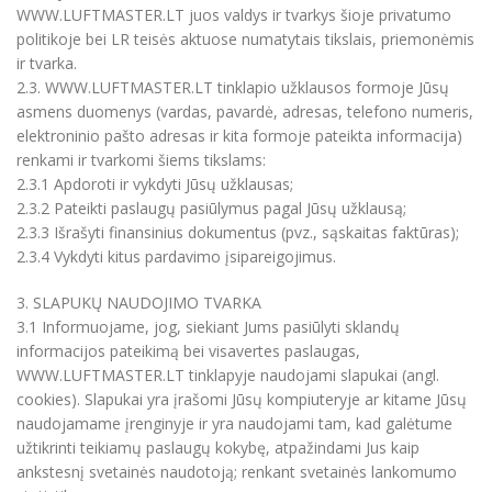
WWW.LUFTMASTER.LT juos valdys ir tvarkys šioje privatumo
politikoje bei LR teisės aktuose numatytais tikslais, priemonėmis
ir tvarka.
2.3. WWW.LUFTMASTER.LT tinklapio užklausos formoje Jūsų
asmens duomenys (vardas, pavardė, adresas, telefono numeris,
elektroninio pašto adresas ir kita formoje pateikta informacija)
renkami ir tvarkomi šiems tikslams:
2.3.1 Apdoroti ir vykdyti Jūsų užklausas;
2.3.2 Pateikti paslaugų pasiūlymus pagal Jūsų užklausą;
2.3.3 Išrašyti finansinius dokumentus (pvz., sąskaitas faktūras);
2.3.4 Vykdyti kitus pardavimo įsipareigojimus.
3. SLAPUKŲ NAUDOJIMO TVARKA
3.1 Informuojame, jog, siekiant Jums pasiūlyti sklandų
informacijos pateikimą bei visavertes paslaugas,
WWW.LUFTMASTER.LT tinklapyje naudojami slapukai (angl.
cookies). Slapukai yra įrašomi Jūsų kompiuteryje ar kitame Jūsų
naudojamame įrenginyje ir yra naudojami tam, kad galėtume
užtikrinti teikiamų paslaugų kokybę, atpažindami Jus kaip
ankstesnį svetainės naudotoją; renkant svetainės lankomumo