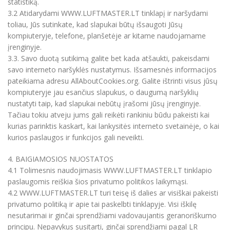
statistiką.
3.2 Atidarydami WWW.LUFTMASTER.LT tinklapį ir naršydami
toliau, Jūs sutinkate, kad slapukai būtų išsaugoti Jūsų
kompiuteryje, telefone, planšetėje ar kitame naudojamame
įrenginyje.
3.3. Savo duotą sutikimą galite bet kada atšaukti, pakeisdami
savo interneto naršyklės nustatymus. Išsamesnės informacijos
pateikiama adresu AllAboutCookies.org. Galite ištrinti visus jūsų
kompiuteryje jau esančius slapukus, o daugumą naršyklių
nustatyti taip, kad slapukai nebūtų įrašomi jūsų įrenginyje.
Tačiau tokiu atveju jums gali reikėti rankiniu būdu pakeisti kai
kurias parinktis kaskart, kai lankysitės interneto svetainėje, o kai
kurios paslaugos ir funkcijos gali neveikti.
4. BAIGIAMOSIOS NUOSTATOS
4.1 Tolimesnis naudojimasis WWW.LUFTMASTER.LT tinklapio
paslaugomis reiškia šios privatumo politikos laikymąsi.
4.2 WWW.LUFTMASTER.LT turi teisę iš dalies ar visiškai pakeisti
privatumo politiką ir apie tai paskelbti tinklapyje. Visi iškilę
nesutarimai ir ginčai sprendžiami vadovaujantis geranoriškumo
principu. Nepavykus susitarti, ginčai sprendžiami pagal LR