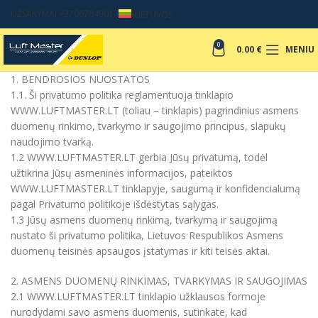
UŽSAKYMAI +37067049017
LIETUVOS
0
0.00
€
MENIU
1. BENDROSIOS NUOSTATOS
1.1. Ši privatumo politika reglamentuoja tinklapio
WWW.LUFTMASTER.LT (toliau – tinklapis) pagrindinius asmens
duomenų rinkimo, tvarkymo ir saugojimo principus, slapukų
naudojimo tvarką.
1.2 WWW.LUFTMASTER.LT gerbia Jūsų privatumą, todėl
užtikrina Jūsų asmeninės informacijos, pateiktos
WWW.LUFTMASTER.LT tinklapyje, saugumą ir konfidencialumą
pagal Privatumo politikoje išdėstytas sąlygas.
1.3 Jūsų asmens duomenų rinkimą, tvarkymą ir saugojimą
nustato ši privatumo politika, Lietuvos Respublikos Asmens
duomenų teisinės apsaugos įstatymas ir kiti teisės aktai.
2. ASMENS DUOMENŲ RINKIMAS, TVARKYMAS IR SAUGOJIMAS
2.1 WWW.LUFTMASTER.LT tinklapio užklausos formoje
nurodydami savo asmens duomenis, sutinkate, kad