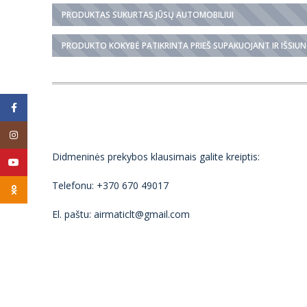
PRODUKTAS SUKURTAS JŪSŲ AUTOMOBILIUI
PRODUKTO KOKYBĖ PATIKRINTA PRIEŠ SUPAKUOJANT IR IŠSIU
Facebook
Instagram
Didmeninės prekybos klausimais galite kreiptis:
YouTube
Telefonu: +370 670 49017
Odnoklassniki
El. paštu: airmaticlt@gmail.com