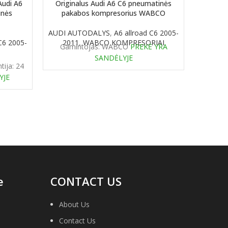
Audi A6
Originalus Audi A6 C6 pneumatinės
inės
pakabos kompresorius WABCO
AUDI AUTODALYS
,
A6 allroad C6 2005-
C6 2005-
2011
,
WABCO KOMPRESORIAI
Gamintojas: WABCO
PREKĖ YRA
SANDĖLYJE
tija: 24
YJE
e
CONTACT US
About Us
Contact Us