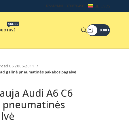
UŽSAKYMAI +37067049017
LIETUVOS
ONLINE
DUOTUVĖ
0.00
€
lroad C6 2005-2011
road galinė pneumatinės pakabos pagalvė
auja Audi A6 C6
nė pneumatinės
lvė