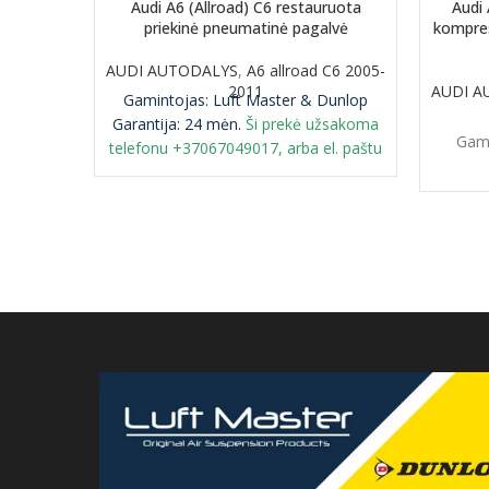
Audi A6 (Allroad) C6 restauruota
Audi
priekinė pneumatinė pagalvė
kompres
AUDI AUTODALYS
,
A6 allroad C6 2005-
2011
AUDI A
Gamintojas: Luft Master & Dunlop
Garantija: 24 mėn.
Ši prekė užsakoma
Gam
telefonu +37067049017, arba el. paštu
airmaticlt@gmail.com
PASTABA: būtina
grąžinti senąją originalią detalę
perdirbimui.