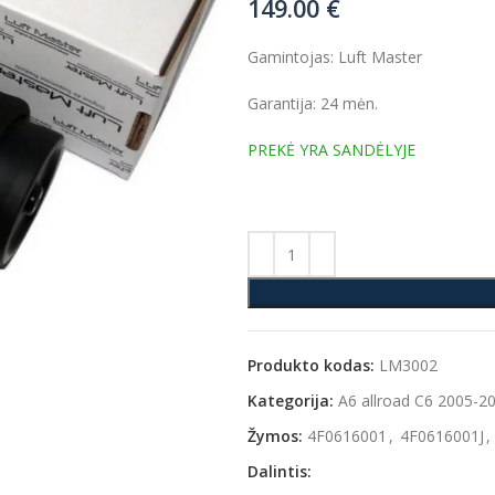
149.00
€
Gamintojas: Luft Master
Garantija: 24 mėn.
PREKĖ YRA SANDĖLYJE
Produkto kodas:
LM3002
Kategorija:
A6 allroad C6 2005-2
Žymos:
4F0616001
,
4F0616001J
,
Dalintis: