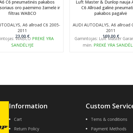
 A6 C6 pneumatinės pakabos
Luft Master & Dunlop nauja 
oriaus oro paėmimo žarnelė ir
C6 Allroad galinė pneumat
filtras WABCO
pakabos pagalvė
UTODALYS
,
A6 allroad C6 2005-
AUDI AUTODALYS
,
A6 allroad 
2011
2011
23.00
€
169.00
€
intojas: WABCO
PREKĖ YRA
Gamintojas: Luft Master Garan
SANDĖLYJE
mėn.
PREKĖ YRA SANDĖL
Information
Custom Servic
Cart
Tems & conditions
Return Policy
Payment Methods