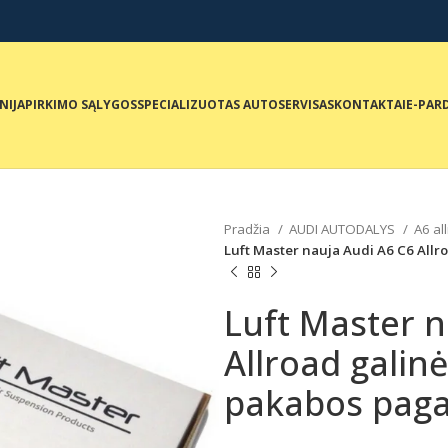
NIJA
PIRKIMO SĄLYGOS
SPECIALIZUOTAS AUTOSERVISAS
KONTAKTAI
E-PAR
Pradžia
AUDI AUTODALYS
A6 al
Luft Master nauja Audi A6 C6 All
Luft Master n
Allroad gali
pakabos paga