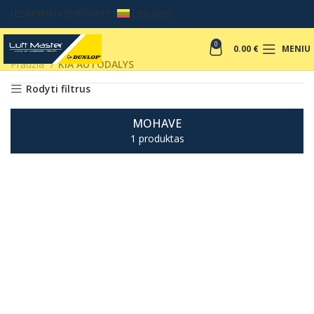
UŽSAKYMAI +37067049017
LIETUVOS
0
0.00
€
MENIU
Pradžia
KIA AUTODALYS
Rodyti filtrus
MOHAVE
1 produktas