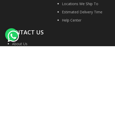
Locations We Ship To
Estimated Delivery Time
Help Center
CONTACT US
About Us
Contact Us
Privacy Policy
Site Map
Terms & conditions
Faqs
We Accept