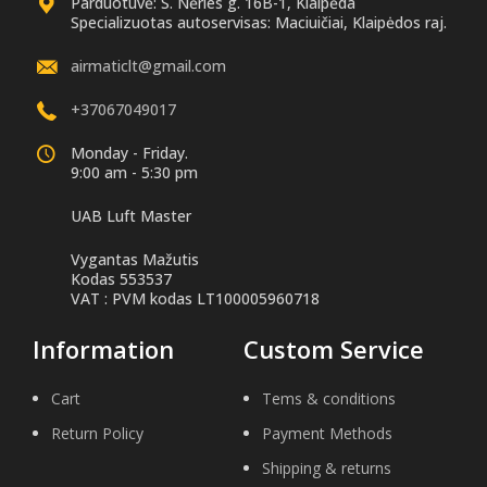
Parduotuvė: S. Nėries g. 16B-1, Klaipėda
Specializuotas autoservisas: Maciuičiai, Klaipėdos raj.
airmaticlt@gmail.com
+37067049017
Monday - Friday.
9:00 am - 5:30 pm
UAB Luft Master
Vygantas Mažutis
Kodas 553537
VAT : PVM kodas LT100005960718
Information
Custom Service
Cart
Tems & conditions
Return Policy
Payment Methods
Shipping & returns