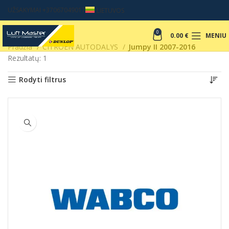
UŽSAKYMAI +37067049017
LIETUVOS
0
0.00
€
MENIU
Pradžia
CITROEN AUTODALYS
Jumpy II 2007-2016
Rezultatų: 1
Rodyti filtrus