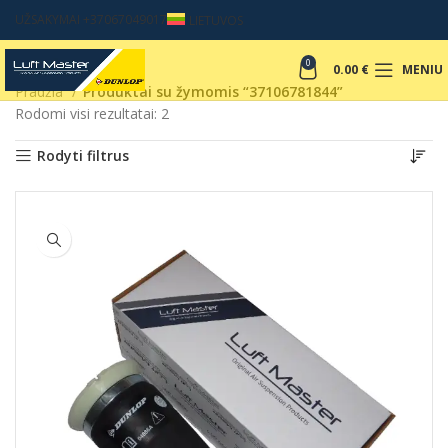
UŽSAKYMAI +37067049017
LIETUVOS
0
0.00
€
MENIU
Pradžia
Produktai su žymomis “37106781844”
Rodomi visi rezultatai: 2
Rodyti filtrus