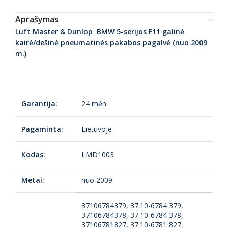
Aprašymas
Luft Master & Dunlop BMW 5-serijos F11 galinė
kairė/dešinė pneumatinės pakabos pagalvė (nuo 2009
m.)
Garantija:
24 mėn.
Pagaminta:
Lietuvoje
Kodas:
LMD1003
Metai:
nuo 2009
37106784379, 37.10-6784 379,
37106784378, 37.10-6784 378,
37106781827, 37.10-6781 827,