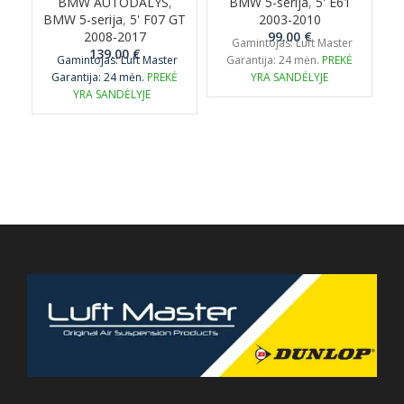
BMW AUTODALYS
,
BMW 5-serija
,
5' E61
BMW 5-serija
,
5' F07 GT
2003-2010
2008-2017
99.00
€
Gamintojas: Luft Master
139.00
€
Gamintojas: Luft Master
Garantija: 24 mėn.
PREKĖ
Garantija: 24 mėn.
PREKĖ
YRA SANDĖLYJE
G
YRA SANDĖLYJE
p