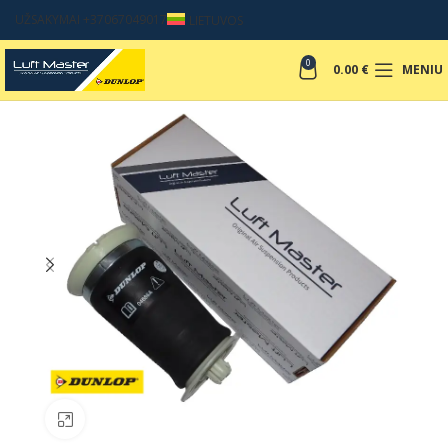
UŽSAKYMAI +37067049017
LIETUVOS
0
0.00
€
MENIU
Padinti nuotrauką