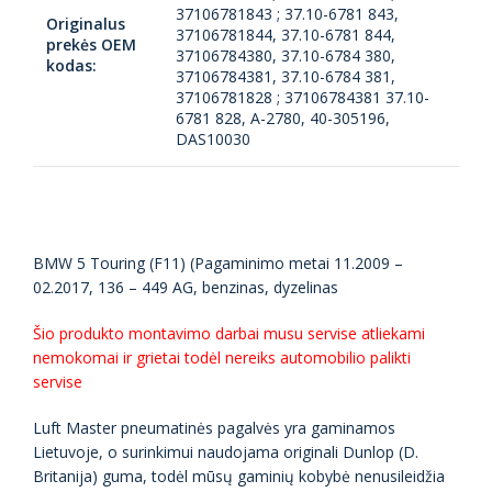
37106781843 ; 37.10-6781 843,
Originalus
37106781844, 37.10-6781 844,
prekės OEM
37106784380, 37.10-6784 380,
kodas:
37106784381, 37.10-6784 381,
37106781828 ; 37106784381 37.10-
6781 828, A-2780, 40-305196,
DAS10030
BMW 5 Touring (F11) (Pagaminimo metai 11.2009 –
02.2017, 136 – 449 AG, benzinas, dyzelinas
Šio produkto montavimo darbai musu servise atliekami
nemokomai ir grietai todėl nereiks automobilio palikti
servise
Luft Master pneumatinės pagalvės yra gaminamos
Lietuvoje, o surinkimui naudojama originali Dunlop (D.
Britanija) guma, todėl mūsų gaminių kobybė nenusileidžia