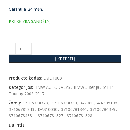
Garantija: 24 mėn.
PREKĖ YRA SANDĖLYJE
Į KREPŠELĮ
Produkto kodas:
LMD1003
Kategorijos:
BMW AUTODALYS
,
BMW 5-serija
,
5' F11
Touring 2009-2017
Žymų:
37106784378
,
37106784380
,
A-2780
,
40-305196
,
37106781843
,
DAS10030
,
37106781844
,
37106784379
,
37106784381
,
37106781827
,
37106781828
Dalintis: