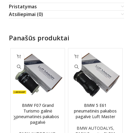
Pristatymas
Atsiliepimai (0)
Panašūs produktai
BMW F07 Grand
BMW 5 E61
Turismo galinė
pneumatinės pakabos
r
pneumatinės pakabos
pagalvė Luft Master
pagalvė
BMW AUTODALYS
,