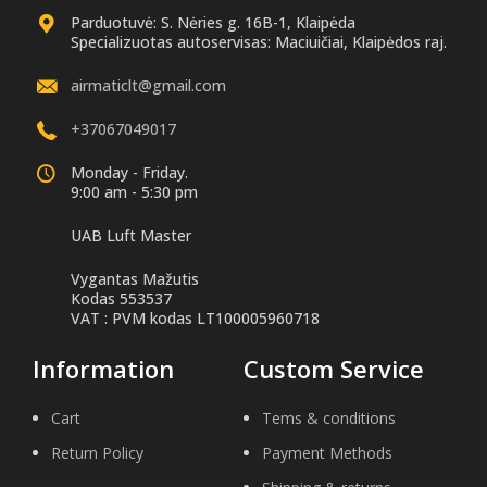
Parduotuvė: S. Nėries g. 16B-1, Klaipėda
Specializuotas autoservisas: Maciuičiai, Klaipėdos raj.
airmaticlt@gmail.com
+37067049017
Monday - Friday.
9:00 am - 5:30 pm
UAB Luft Master
Vygantas Mažutis
Kodas 553537
VAT : PVM kodas LT100005960718
Information
Custom Service
Cart
Tems & conditions
Return Policy
Payment Methods