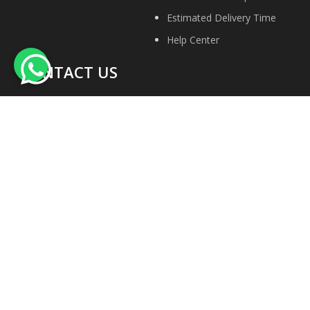
Estimated Delivery Time
Help Center
CONTACT US
About Us
Contact Us
Privacy Policy
Site Map
Terms & conditions
Faqs
We Accept