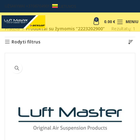
UŽSAKYMAI +37067049017
LIETUVOS
0
0.00
€
MENIU
Pradžia
Produktai su žymomis “2223202900”
Rezultatų: 1
Rodyti filtrus