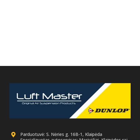
Parduotuvė: S. Nėries g. 16B-1, Klaipėda
Specializuotas autoservisas: Maciuičiai, Klaipėdos raj.