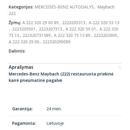
Kategorijos:
MERCEDES-BENZ AUTODALYS
,
Maybach
222
Žymų:
A 222 320 29 00 89
,
2223205313
,
A 222 320 53 13
,
2223205901
,
2223207313
,
A 222 320 59 01
,
A 222 320
73 13
,
222320731389
,
A 222 320 73 13 89
,
2223202900
,
A 222 320 29 00
,
222320290089
Dalintis:
Aprašymas
Mercedes-Benz Maybach (222) restauruota priekinė
kairė pneumatinė pagalvė
Garantija:
24 mėn.
Pagaminta:
Lietuvoje