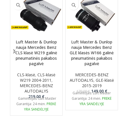
Luft Master & Dunlop
Luft Master & Dunlop
nauja Mercedes Benz
nauja Mercedes Benz
n
CLS klasė W219 galinė
GLE klasės W166 galinė
pneumatinės pakabos
pneumatinės pakabos
pagalvė
pagalvė
p
CLS-klasė
,
CLS-klasė
MERCEDES-BENZ
W219 2004-2011
,
AUTODALYS
,
GLE-klasė
MERCEDES-BENZ
2015-2019
A
Original
Current
AUTODALYS
149.00
€
179.00
€
Gamintojas: Luft Master
price
price
219.00
€
Gamintojas: Luft Master
Garantija: 24 mėn.
PREKĖ
was:
is:
Garantija: 24 mėn.
PREKĖ
YRA SANDĖLYJE
179.00 €.
149.00 €.
YRA SANDĖLYJE