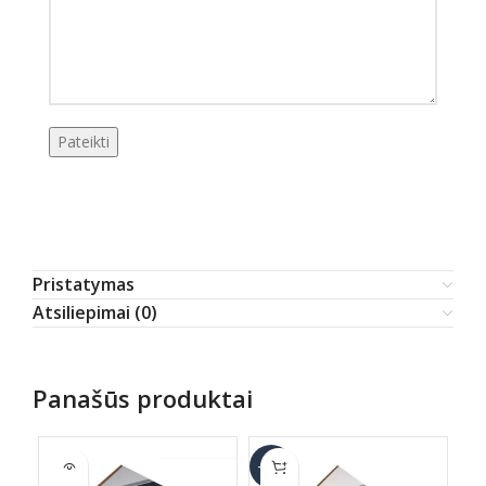
Pristatymas
Atsiliepimai (0)
Panašūs produktai
SOLD
S
-17%
OUT
O