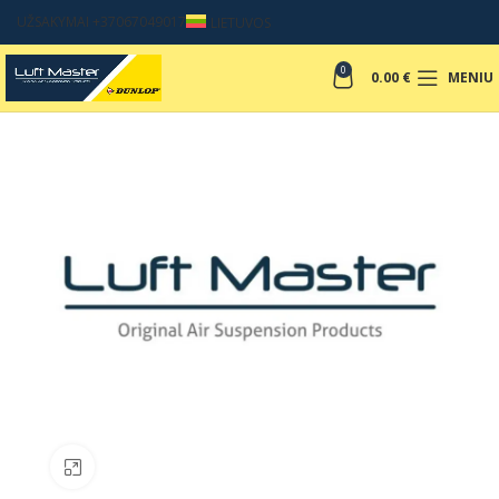
UŽSAKYMAI +37067049017
LIETUVOS
0
0.00
€
MENIU
Padinti nuotrauką