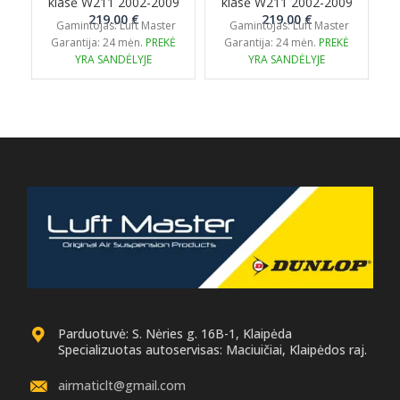
klasė W211 2002-2009
klasė W211 2002-2009
219.00
€
219.00
€
Gamintojas: Luft Master
Gamintojas: Luft Master
Garantija: 24 mėn.
PREKĖ
Garantija: 24 mėn.
PREKĖ
YRA SANDĖLYJE
YRA SANDĖLYJE
Parduotuvė: S. Nėries g. 16B-1, Klaipėda
Specializuotas autoservisas: Maciuičiai, Klaipėdos raj.
airmaticlt@gmail.com