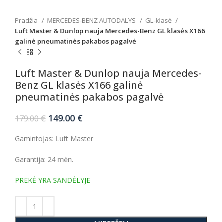
Pradžia
MERCEDES-BENZ AUTODALYS
GL-klasė
Luft Master & Dunlop nauja Mercedes-Benz GL klasės X166
galinė pneumatinės pakabos pagalvė
Luft Master & Dunlop nauja Mercedes-
Benz GL klasės X166 galinė
pneumatinės pakabos pagalvė
Original
Current
149.00
€
179.00
€
price
price
was:
is:
Gamintojas: Luft Master
179.00 €.
149.00 €.
Garantija: 24 mėn.
PREKĖ YRA SANDĖLYJE