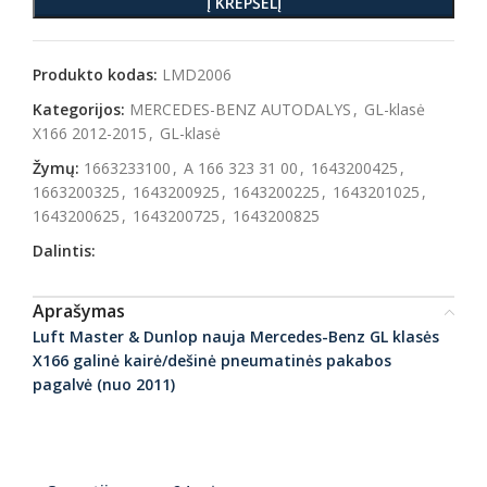
Į KREPŠELĮ
Produkto kodas:
LMD2006
Kategorijos:
MERCEDES-BENZ AUTODALYS
,
GL-klasė
X166 2012-2015
,
GL-klasė
Žymų:
1663233100
,
A 166 323 31 00
,
1643200425
,
1663200325
,
1643200925
,
1643200225
,
1643201025
,
1643200625
,
1643200725
,
1643200825
Dalintis:
Aprašymas
Luft Master & Dunlop nauja Mercedes-Benz GL klasės
X166 galinė kairė/dešinė pneumatinės pakabos
pagalvė (nuo 2011)