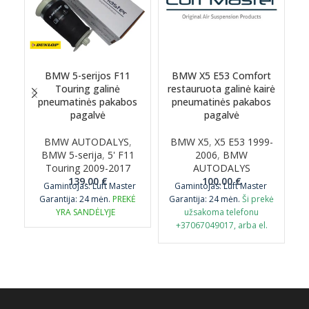
BMW 5-serijos F11
BMW X5 E53 Comfort
Touring galinė
restauruota galinė kairė
pneumatinės pakabos
pneumatinės pakabos
pagalvė
pagalvė
BMW AUTODALYS
,
BMW X5
,
X5 E53 1999-
BMW 5-serija
,
5' F11
2006
,
BMW
Touring 2009-2017
AUTODALYS
139.00
€
100.00
€
Gamintojas: Luft Master
Gamintojas: Luft Master
Garantija: 24 mėn.
PREKĖ
Garantija: 24 mėn.
Ši prekė
G
YRA SANDĖLYJE
užsakoma telefonu
+37067049017, arba el.
paštu airmaticlt@gmail.com
p
PASTABA: Būtina grąžinti
senąją originalią detalę
perdirbimui.