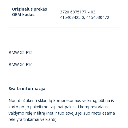
Originalus prekės
3720 6875177 – 03,
OEM kodas:
415403425 0, 4154030472
BMW X5 F15
BMW X6 F16
Svarbi informacija
Norint užtikrinti sklandų kompresoriaus veikimą, būtina iš
karto po jo pakeitimo taip pat pakeisti kompresoriaus
valdymo relę ir filtrą (net ir tuo atveju jei šuo metu esama
relė yra tinkamai veikianti).