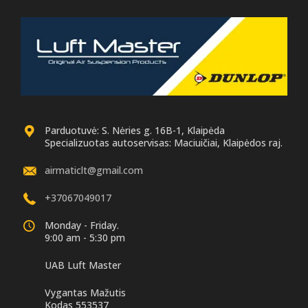
Parduotuvė: S. Nėries g. 16B-1, Klaipėda
Specializuotas autoservisas: Maciuičiai, Klaipėdos raj.
airmaticlt@gmail.com
+37067049017
Monday - Friday.
9:00 am - 5:30 pm
UAB Luft Master
Vygantas Mažutis
Kodas 553537