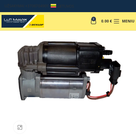
UŽSAKYMAI +37067049017
LIETUVOS
0
0.00
€
MENIU
Padinti nuotrauką