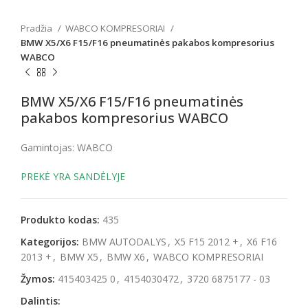
Pradžia
WABCO KOMPRESORIAI
BMW X5/X6 F15/F16 pneumatinės pakabos kompresorius
WABCO
BMW X5/X6 F15/F16 pneumatinės
pakabos kompresorius WABCO
Gamintojas: WABCO
PREKĖ YRA SANDĖLYJE
Produkto kodas:
435
Kategorijos:
BMW AUTODALYS
,
X5 F15 2012 +
,
X6 F16
2013 +
,
BMW X5
,
BMW X6
,
WABCO KOMPRESORIAI
Žymos:
415403425 0
,
4154030472
,
3720 6875177 - 03
Dalintis: