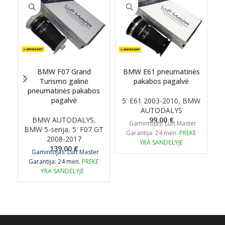
BMW F07 Grand
BMW E61 pneumatinės
Turismo galinė
pakabos pagalvė
pneumatinės pakabos
pagalvė
5' E61 2003-2010
,
BMW
AUTODALYS
BMW AUTODALYS
,
99.00
€
Gamintojas: Luft Master
BMW 5-serija
,
5' F07 GT
Garantija: 24 mėn.
PREKĖ
2008-2017
YRA SANDĖLYJE
139.00
€
Gamintojas: Luft Master
Garantija: 24 mėn.
PREKĖ
YRA SANDĖLYJE