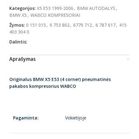
Kategorijos:
X5 E53 1999-2006
,
BMW AUTODALYS
,
BMW X5
,
WABCO KOMPRESORIAI
Žymos:
0 151 015
,
6 753 862
,
6779 712
,
6 787 617
,
415
403 304 0
Dalintis:
Aprašymas
Originalus BMW X5 E53 (4 corner) pneumatinės
pakabos kompresorius WABCO
Pagaminta:
Vokietijoje