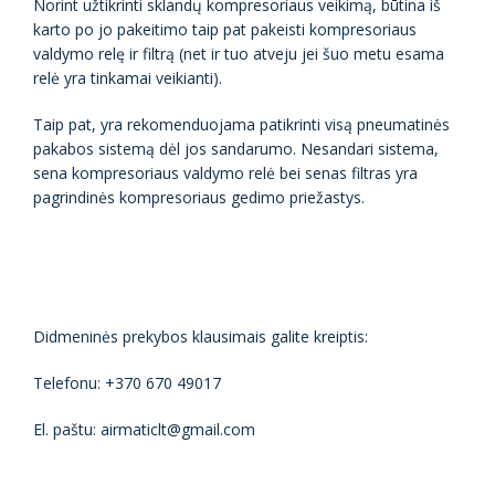
Norint užtikrinti sklandų kompresoriaus veikimą, būtina iš
karto po jo pakeitimo taip pat pakeisti kompresoriaus
valdymo relę ir filtrą (net ir tuo atveju jei šuo metu esama
relė yra tinkamai veikianti).
Taip pat, yra rekomenduojama patikrinti visą pneumatinės
pakabos sistemą dėl jos sandarumo. Nesandari sistema,
sena kompresoriaus valdymo relė bei senas filtras yra
pagrindinės kompresoriaus gedimo priežastys.
Didmeninės prekybos klausimais galite kreiptis:
Telefonu: +370 670 49017
El. paštu: airmaticlt@gmail.com