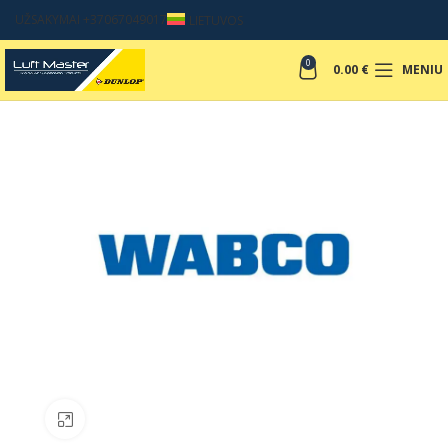
UŽSAKYMAI +37067049017
LIETUVOS
0
0.00
€
MENIU
Padinti nuotrauką