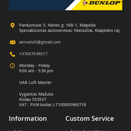
Parduotuvė: S. Nėries g. 16B-1, Klaipėda
Specializuotas autoservisas: Maciuičiai, Klaipėdos raj.
airmaticlt@gmail.com
+37067049017
Monday - Friday.
9:00 am - 5:30 pm
UAB Luft Master
Vygantas Mažutis
Kodas 553537
VAT : PVM kodas LT100005960718
Information
Custom Service