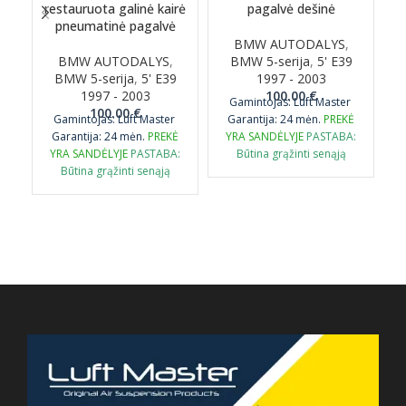
restauruota galinė kairė
pagalvė dešinė
pneumatinė pagalvė
BMW AUTODALYS
,
BMW AUTODALYS
,
BMW 5-serija
,
5' E39
BMW 5-serija
,
5' E39
1997 - 2003
1997 - 2003
100.00
€
Gamintojas: Luft Master
100.00
€
Gamintojas: Luft Master
Garantija: 24 mėn.
PREKĖ
Garantija: 24 mėn.
PREKĖ
YRA SANDĖLYJE
PASTABA:
G
YRA SANDĖLYJE
PASTABA:
Būtina grąžinti senąją
Būtina grąžinti senąją
originalią detalę
originalią detalę
perdirbimui.
p
perdirbimui.