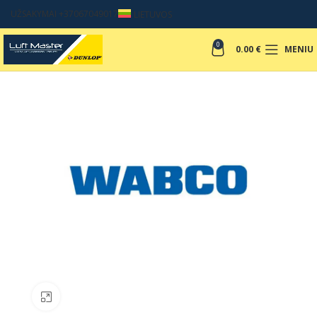
UŽSAKYMAI +37067049017
LIETUVOS
0
0.00
€
MENIU
Padinti nuotrauką