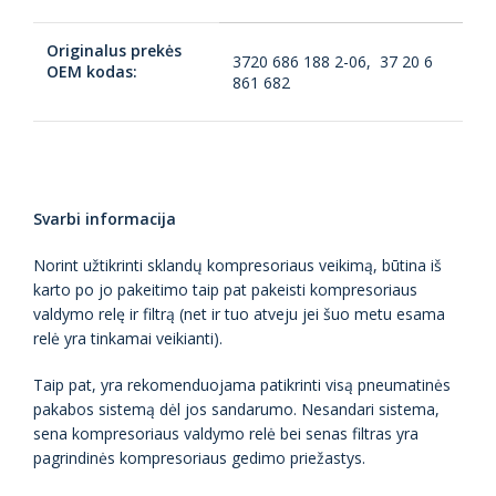
Originalus prekės
3720 686 188 2-06, 37 20 6
OEM kodas:
861 682
Svarbi informacija
Norint užtikrinti sklandų kompresoriaus veikimą, būtina iš
karto po jo pakeitimo taip pat pakeisti kompresoriaus
valdymo relę ir filtrą (net ir tuo atveju jei šuo metu esama
relė yra tinkamai veikianti).
Taip pat, yra rekomenduojama patikrinti visą pneumatinės
pakabos sistemą dėl jos sandarumo. Nesandari sistema,
sena kompresoriaus valdymo relė bei senas filtras yra
pagrindinės kompresoriaus gedimo priežastys.