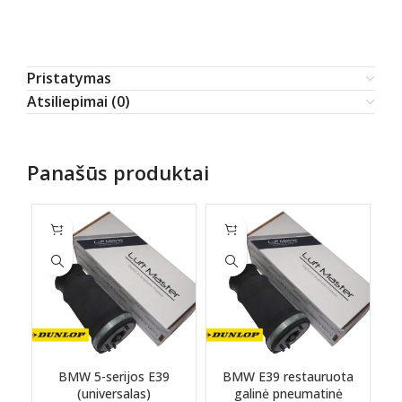
Pristatymas
Atsiliepimai (0)
Panašūs produktai
BMW 5-serijos E39
BMW E39 restauruota
(universalas)
galinė pneumatinė
r