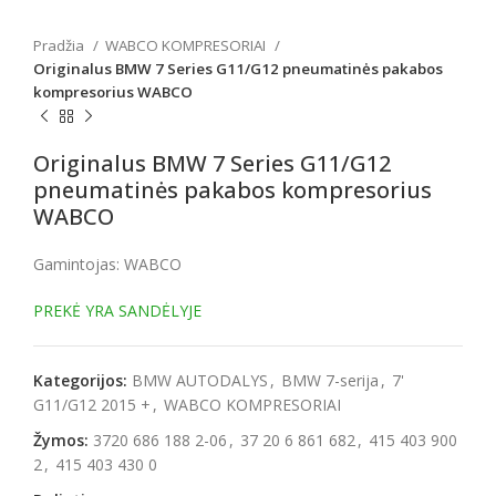
Pradžia
WABCO KOMPRESORIAI
Originalus BMW 7 Series G11/G12 pneumatinės pakabos
kompresorius WABCO
Originalus BMW 7 Series G11/G12
pneumatinės pakabos kompresorius
WABCO
Gamintojas: WABCO
PREKĖ YRA SANDĖLYJE
Kategorijos:
BMW AUTODALYS
,
BMW 7-serija
,
7'
G11/G12 2015 +
,
WABCO KOMPRESORIAI
Žymos:
3720 686 188 2-06
,
37 20 6 861 682
,
415 403 900
2
,
415 403 430 0