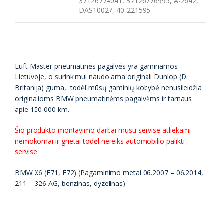
37126774041, 37126776995, A-2642,
DAS10027, 40-221595
Luft Master pneumatinės pagalvės yra gaminamos
Lietuvoje, o surinkimui naudojama originali Dunlop (D.
Britanija) guma, todėl mūsų gaminių kobybė nenusileidžia
originalioms BMW pneumatinėms pagalvėms ir tarnaus
apie 150 000 km.
Šio produkto montavimo darbai musu servise atliekami
nemokomai ir grietai todėl nereiks automobilio palikti
servise
BMW X6 (E71, E72) (Pagaminimo metai 06.2007 – 06.2014,
211 – 326 AG, benzinas, dyzelinas)