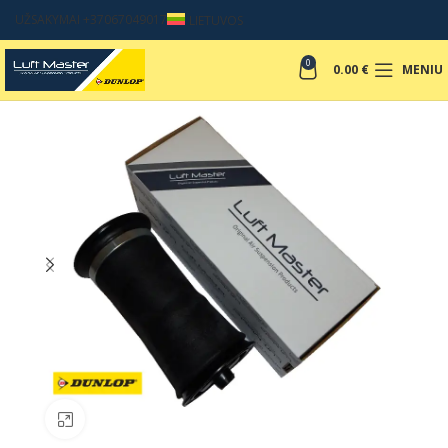
UŽSAKYMAI +37067049017
LIETUVOS
0
0.00
€
MENIU
Padinti nuotrauką