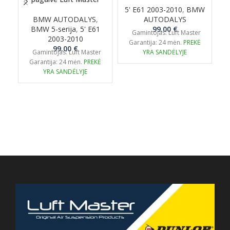
5' E61 2003-2010
,
BMW
BMW AUTODALYS
,
AUTODALYS
BMW 5-serija
,
5' E61
99.00
€
Gamintojas: Luft Master
2003-2010
Garantija: 24 mėn.
PREKĖ
99.00
€
Gamintojas: Luft Master
YRA SANDĖLYJE
Garantija: 24 mėn.
PREKĖ
YRA SANDĖLYJE
G
p