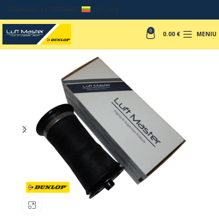
UŽSAKYMAI +37067049017
LIETUVOS
0
0.00
€
MENIU
Padinti nuotrauką