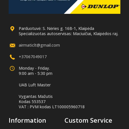
Parduotuvė: S. Nėries g. 16B-1, Klaipėda
Specializuotas autoservisas: Maciuičiai, Klaipėdos raj.
airmaticlt@gmail.com
+37067049017
Monday - Friday.
9:00 am - 5:30 pm
UAB Luft Master
Vygantas Mažutis
Kodas 553537
VAT : PVM kodas LT100005960718
Information
Custom Service