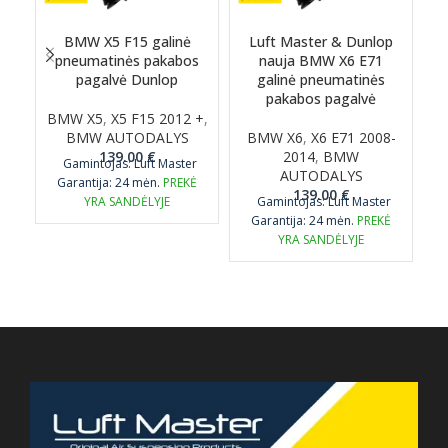
BMW X5 F15 galinė
Luft Master & Dunlop
pneumatinės pakabos
nauja BMW X6 E71
pagalvė Dunlop
galinė pneumatinės
pakabos pagalvė
BMW X5
,
X5 F15 2012 +
,
BMW AUTODALYS
BMW X6
,
X6 E71 2008-
139.00
€
2014
,
BMW
Gamintojas: Luft Master
AUTODALYS
Garantija: 24 mėn.
PREKĖ
139.00
€
YRA SANDĖLYJE
Gamintojas: Luft Master
Garantija: 24 mėn.
PREKĖ
YRA SANDĖLYJE