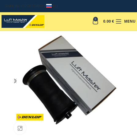
ЗАКАЗЫ +37067049017
RU
0
0.00
€
MENU
Click to enlarge