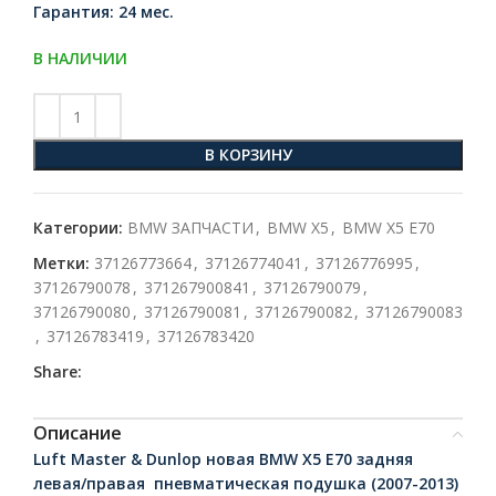
Гарантия: 24 мес.
В НАЛИЧИИ
В КОРЗИНУ
Категории:
BMW ЗАПЧАСТИ
,
BMW X5
,
BMW X5 E70
Метки:
37126773664
,
37126774041
,
37126776995
,
37126790078
,
371267900841
,
37126790079
,
37126790080
,
37126790081
,
37126790082
,
37126790083
,
37126783419
,
37126783420
Share:
Описание
Luft Master & Dunlop новая BMW X5 E70 задняя
левая/правая пневматическая подушка (2007-2013)