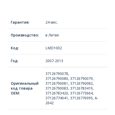
Гарантия:
24 мес.
Производство:
в Литве
Код:
LMD1002
Год:
2007-2013
37126790078,
37126790080, 37126790079,
Оригинальный
37126790081, 37126790082,
код товара
37126790083, 37126783419,
ОЕМ:
37126783420, 37126773664,
37126774041, 37126776995, A-
2642