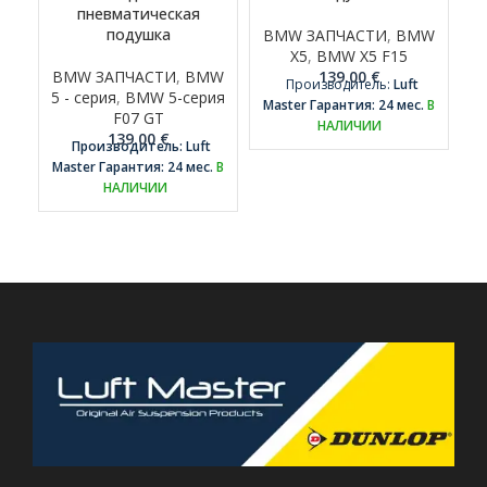
пневматическая
подушка
BMW ЗАПЧАСТИ
,
BMW
X5
,
BMW X5 F15
BMW ЗАПЧАСТИ
,
BMW
139.00
€
Производитель:
Luft
5 - серия
,
BMW 5-серия
Master
Гарантия: 24 мес.
В
F07 GT
НАЛИЧИИ
M
139.00
€
Производитель: Luft
Master
Гарантия: 24 мес.
В
НАЛИЧИИ