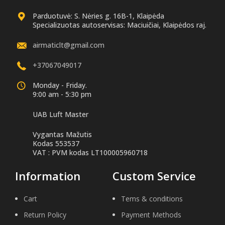
Parduotuvė: S. Nėries g. 16B-1, Klaipėda
Specializuotas autoservisas: Maciuičiai, Klaipėdos raj.
airmaticlt@gmail.com
+37067049017
Monday - Friday.
9:00 am - 5:30 pm
UAB Luft Master
Vygantas Mažutis
Kodas 553537
VAT : PVM kodas LT100005960718
Information
Custom Service
Cart
Tems & conditions
Return Policy
Payment Methods