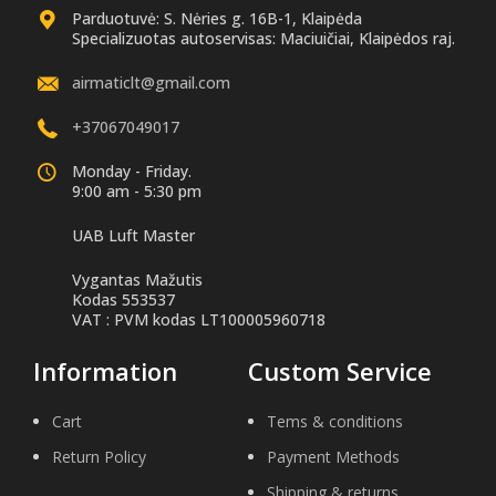
Parduotuvė: S. Nėries g. 16B-1, Klaipėda
Specializuotas autoservisas: Maciuičiai, Klaipėdos raj.
airmaticlt@gmail.com
+37067049017
Monday - Friday.
9:00 am - 5:30 pm
UAB Luft Master
Vygantas Mažutis
Kodas 553537
VAT : PVM kodas LT100005960718
Information
Custom Service
Cart
Tems & conditions
Return Policy
Payment Methods
Shipping & returns