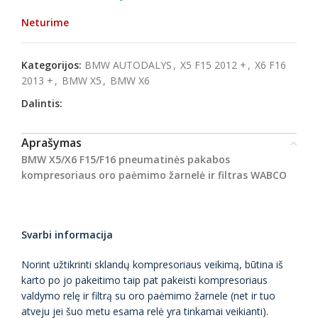
Neturime
Kategorijos:
BMW AUTODALYS
,
X5 F15 2012 +
,
X6 F16
2013 +
,
BMW X5
,
BMW X6
Dalintis:
Aprašymas
BMW X5/X6 F15/F16 pneumatinės pakabos
kompresoriaus oro paėmimo žarnelė ir filtras WABCO
Svarbi informacija
Norint užtikrinti sklandų kompresoriaus veikimą, būtina iš
karto po jo pakeitimo taip pat pakeisti kompresoriaus
valdymo relę ir filtrą su oro paėmimo žarnele (net ir tuo
atveju jei šuo metu esama relė yra tinkamai veikianti).