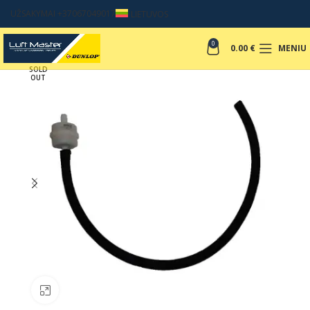
UŽSAKYMAI +37067049017
LIETUVOS
0
0.00
€
MENIU
SOLD
OUT
Padinti nuotrauką