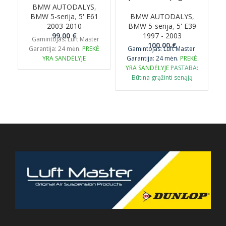
BMW AUTODALYS
,
B
BMW 5-serija
,
5' E61
BMW AUTODALYS
,
B
2003-2010
BMW 5-serija
,
5' E39
99.00
€
1997 - 2003
W
Gamintojas: Luft Master
G
100.00
€
Garantija: 24 mėn.
PREKĖ
Gamintojas: Luft Master
YRA SANDĖLYJE
Garantija: 24 mėn.
PREKĖ
YRA SANDĖLYJE
PASTABA:
Būtina grąžinti senąją
originalią detalę
perdirbimui.