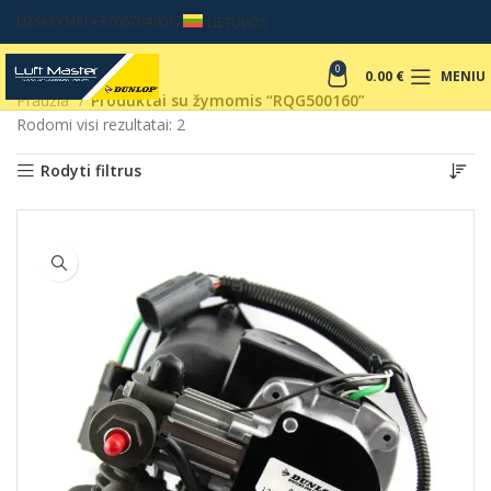
UŽSAKYMAI +37067049017
LIETUVOS
0
0.00
€
MENIU
Pradžia
Produktai su žymomis “RQG500160”
Rodomi visi rezultatai: 2
Rodyti filtrus