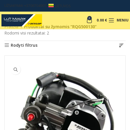
UŽSAKYMAI +37067049017
LIETUVOS
0
0.00
€
MENIU
Pradžia
Produktai su žymomis “RQG500130”
Rodomi visi rezultatai: 2
Rodyti filtrus