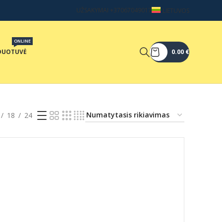
UŽSAKYMAI +37067049017
LIETUVOS
ONLINE
DUOTUVĖ
0.00
€
18
24