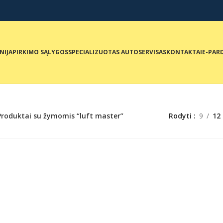
NIJA
PIRKIMO SĄLYGOS
SPECIALIZUOTAS AUTOSERVISAS
KONTAKTAI
E-PAR
Produktai su žymomis “luft master”
Rodyti
9
12