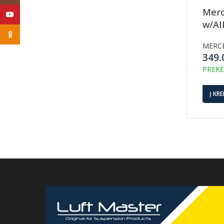
Merc
YouTube
w/AI
Odnoklassniki
MERC
349
PREKĖ
Į KRE