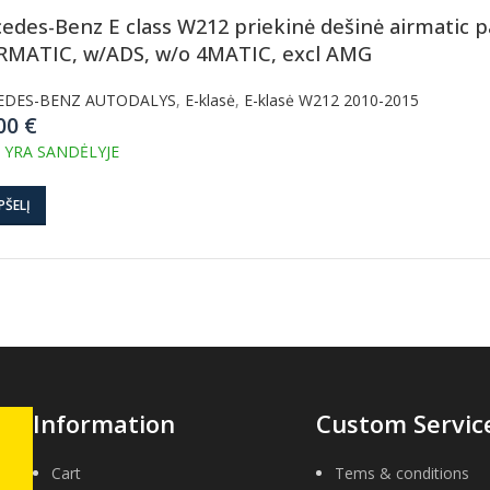
edes-Benz E class W212 priekinė dešinė airmatic p
RMATIC, w/ADS, w/o 4MATIC, excl AMG
EDES-BENZ AUTODALYS
,
E-klasė
,
E-klasė W212 2010-2015
.00
€
 YRA SANDĖLYJE
PŠELĮ
Information
Custom Servic
Cart
Tems & conditions