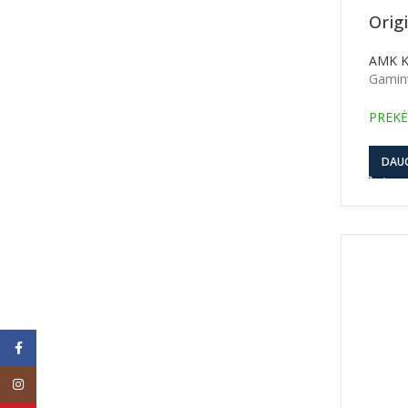
Orig
AMK 
Gamin
PREKĖ
DAU
Facebook
Instagram