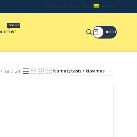
UŽSAKYMAI +37067049017
LIETUVOS
ONLINE
DUOTUVĖ
0.00
€
18
24