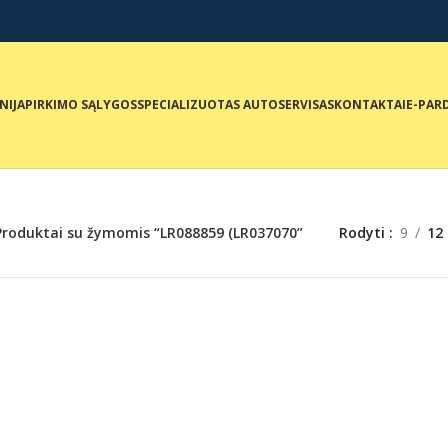
NIJA
PIRKIMO SĄLYGOS
SPECIALIZUOTAS AUTOSERVISAS
KONTAKTAI
E-PAR
Produktai su žymomis “LR088859 (LR037070”
Rodyti
9
12