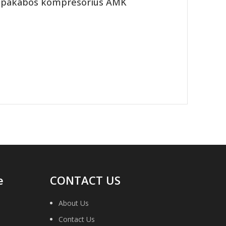
s pakabos kompresorius AMK
e
CONTACT US
About Us
Contact Us