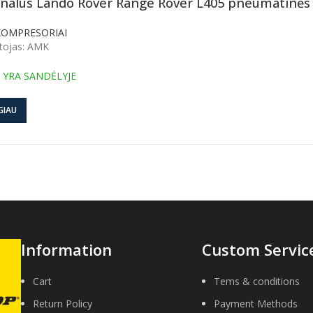
inalus Lando Rover Range Rover L405 pneumatinė
KOMPRESORIAI
tojas: AMK
 YRA SANDĖLYJE
GIAU
Information
Custom Servic
Cart
Tems & conditions
Return Policy
Payment Methods