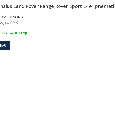
inalus Land Rover Range Rover Sport L494 pnema
KOMPRESORIAI
tojas: AMK
 YRA SANDĖLYJE
GIAU