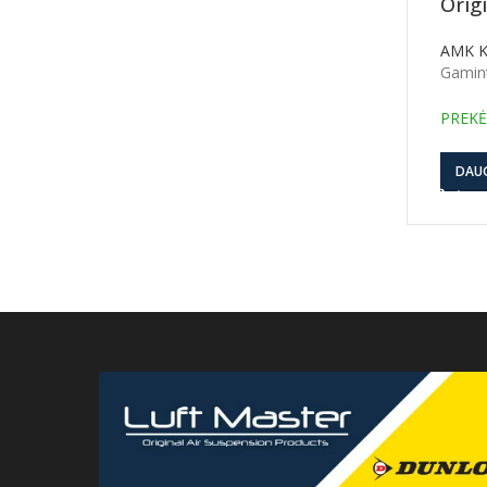
Orig
AMK 
Gamin
PREKĖ
DAU