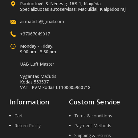
Parduotuvė: S. Nėries g. 16B-1, Klaipėda
Specializuotas autoservisas: Maciuičiai, Klaipėdos raj.
airmaticlt@gmail.com
+37067049017
Monday - Friday.
9:00 am - 5:30 pm
UAB Luft Master
Vygantas Mažutis
Kodas 553537
VAT : PVM kodas LT100005960718
Information
Custom Service
Cart
Tems & conditions
Return Policy
Payment Methods
Shipping & returns