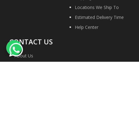
Locations We Ship To
Estimated Delivery Time
Help Center
CONTACT US
About Us
Contact Us
Privacy Policy
Site Map
Terms & conditions
Faqs
We Accept