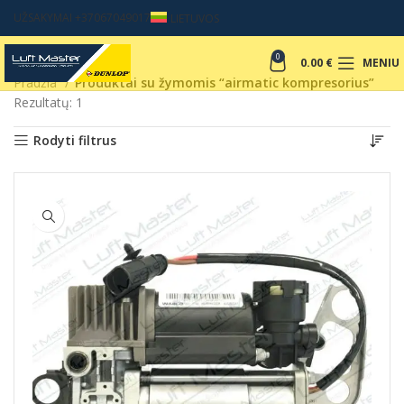
UŽSAKYMAI +37067049017
LIETUVOS
0
0.00
€
MENIU
Pradžia
Produktai su žymomis “airmatic kompresorius”
Rezultatų: 1
Rodyti filtrus