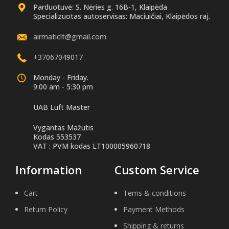
Parduotuvė: S. Nėries g. 16B-1, Klaipėda
Specializuotas autoservisas: Maciuičiai, Klaipėdos raj.
airmaticlt@gmail.com
+37067049017
Monday - Friday.
9:00 am - 5:30 pm
UAB Luft Master
Vygantas Mažutis
Kodas 553537
VAT : PVM kodas LT100005960718
Information
Custom Service
Cart
Tems & conditions
Return Policy
Payment Methods
Shipping & returns