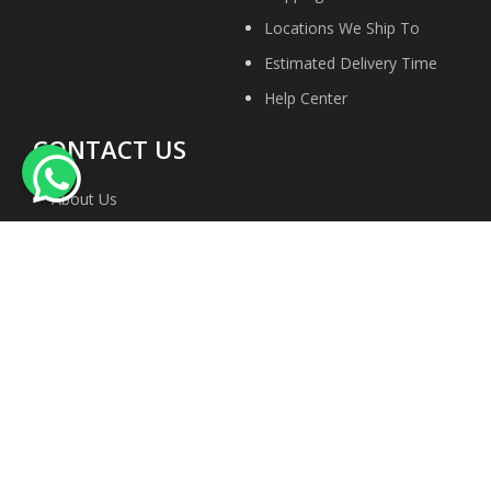
Locations We Ship To
Estimated Delivery Time
Help Center
CONTACT US
About Us
Contact Us
Privacy Policy
Site Map
Terms & conditions
Faqs
We Accept