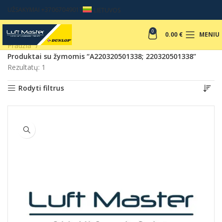
UŽSAKYMAI +37067049017
LIETUVOS
0
0.00
€
MENIU
Pradžia
Produktai su žymomis “A220320501338; 220320501338”
Rezultatų: 1
Rodyti filtrus