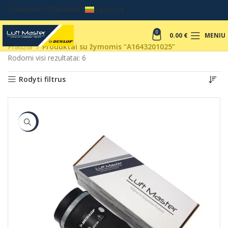
UŽSAKYMAI +37067049017
LIETUVOS
0
0.00
€
MENIU
Pradžia
Produktai su žymomis “A1643201025”
Rodomi visi rezultatai: 6
Rodyti filtrus
-17%