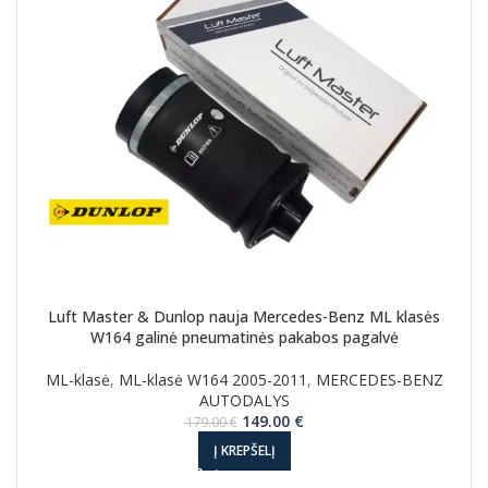
Luft Master & Dunlop nauja Mercedes-Benz ML klasės
W164 galinė pneumatinės pakabos pagalvė
ML-klasė
,
ML-klasė W164 2005-2011
,
MERCEDES-BENZ
AUTODALYS
Original
Current
149.00
€
179.00
€
price
price
Į KREPŠELĮ
was:
is:
179.00 €.
149.00 €.