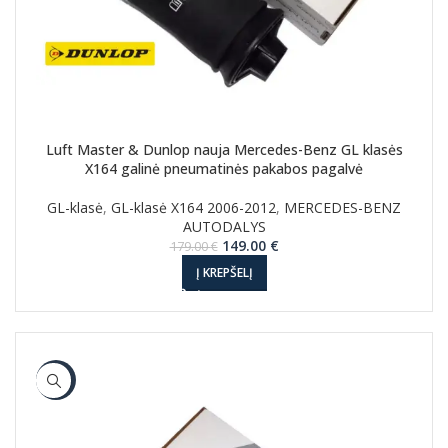
Luft Master & Dunlop nauja Mercedes-Benz GL klasės
X164 galinė pneumatinės pakabos pagalvė
GL-klasė
,
GL-klasė X164 2006-2012
,
MERCEDES-BENZ
AUTODALYS
Original
Current
149.00
€
179.00
€
price
price
Į KREPŠELĮ
was:
is:
179.00 €.
149.00 €.
-17%