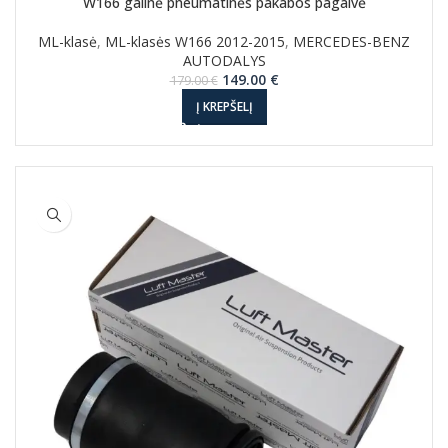
W166 galinė pneumatinės pakabos pagalvė
ML-klasė
,
ML-klasės W166 2012-2015
,
MERCEDES-BENZ
AUTODALYS
Original
Current
149.00
€
179.00
€
price
price
Į KREPŠELĮ
was:
is:
179.00 €.
149.00 €.