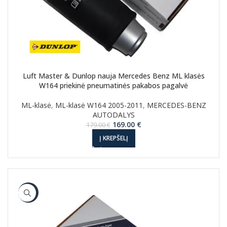
Luft Master & Dunlop nauja Mercedes Benz ML klasės
W164 priekinė pneumatinės pakabos pagalvė
ML-klasė
,
ML-klasė W164 2005-2011
,
MERCEDES-BENZ
AUTODALYS
Original
Current
169.00
€
179.00
€
price
price
Į KREPŠELĮ
was:
is:
179.00 €.
169.00 €.
-6%