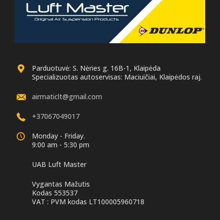
Parduotuvė: S. Nėries g. 16B-1, Klaipėda
Specializuotas autoservisas: Maciuičiai, Klaipėdos raj.
airmaticlt@gmail.com
+37067049017
Monday - Friday.
9:00 am - 5:30 pm
UAB Luft Master
Vygantas Mažutis
Kodas 553537
VAT : PVM kodas LT100005960718