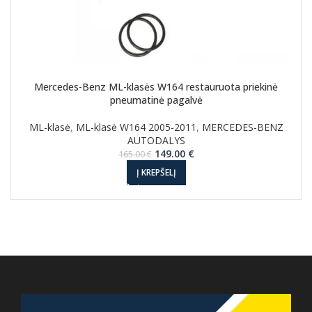
Mercedes-Benz ML-klasės W164 restauruota priekinė
pneumatinė pagalvė
ML-klasė
,
ML-klasė W164 2005-2011
,
MERCEDES-BENZ
AUTODALYS
Original
Current
149.00
€
165.00
€
price
price
Į KREPŠELĮ
was:
is:
165.00 €.
149.00 €.