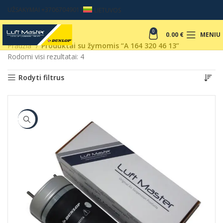
UŽSAKYMAI +37067049017
LIETUVOS
0
0.00
€
MENIU
Pradžia
Produktai su žymomis “A 164 320 46 13”
Rodomi visi rezultatai: 4
Rodyti filtrus
-6%