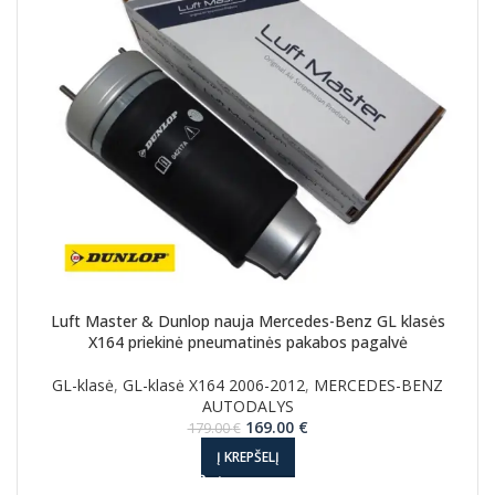
Luft Master & Dunlop nauja Mercedes-Benz GL klasės
X164 priekinė pneumatinės pakabos pagalvė
GL-klasė
,
GL-klasė X164 2006-2012
,
MERCEDES-BENZ
AUTODALYS
Original
Current
169.00
€
179.00
€
price
price
Į KREPŠELĮ
was:
is:
179.00 €.
169.00 €.