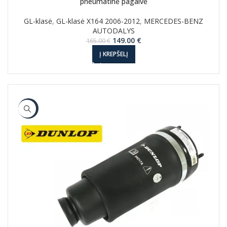
pneumatinė pagalvė
GL-klasė
,
GL-klasė X164 2006-2012
,
MERCEDES-BENZ
AUTODALYS
Original
Current
149.00
€
165.00
€
price
price
Į KREPŠELĮ
was:
is:
165.00 €.
149.00 €.
-10%