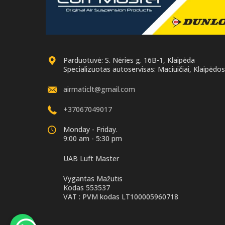
Parduotuvė: S. Nėries g. 16B-1, Klaipėda
Specializuotas autoservisas: Maciuičiai, Klaipėdos 
airmaticlt@gmail.com
+37067049017
Monday - Friday.
9:00 am - 5:30 pm
UAB Luft Master
Vygantas Mažutis
Kodas 553537
VAT : PVM kodas LT100005960718