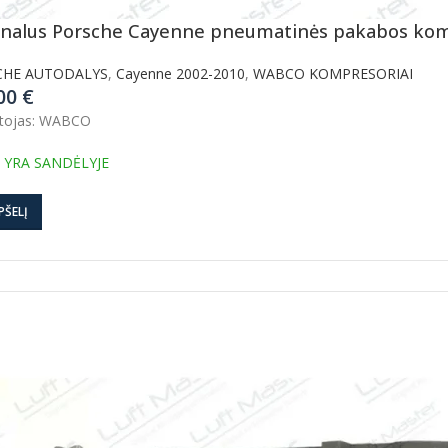
inalus Porsche Cayenne pneumatinės pakabos k
CHE AUTODALYS
,
Cayenne 2002-2010
,
WABCO KOMPRESORIAI
.00
€
tojas: WABCO
 YRA SANDĖLYJE
PŠELĮ