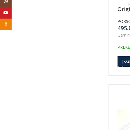
Instagram
Orig
YouTube
PORS
Odnoklassniki
495
Gamin
PREKĖ
Į KRE