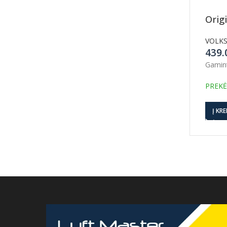
Orig
VOLK
439
Gamin
PREKĖ
Į KRE