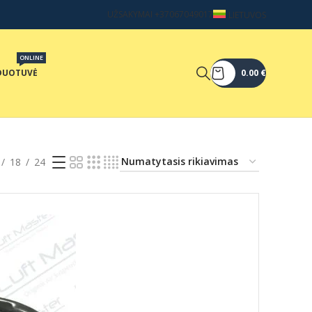
UŽSAKYMAI +37067049017
LIETUVOS
ONLINE
DUOTUVĖ
0.00
€
18
24