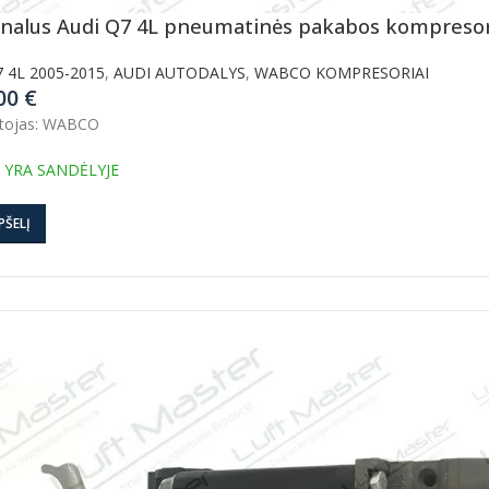
inalus Audi Q7 4L pneumatinės pakabos kompres
 4L 2005-2015
,
AUDI AUTODALYS
,
WABCO KOMPRESORIAI
.00
€
tojas: WABCO
 YRA SANDĖLYJE
PŠELĮ