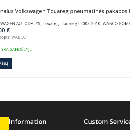
inalus Volkswagen Touareg pneumatinės pakabo
SWAGEN AUTODALYS
,
Touareg
,
Touareg I 2003-2010
,
WABCO KOMP
.00
€
tojas: WABCO
 YRA SANDĖLYJE
PŠELĮ
Information
Custom Servic