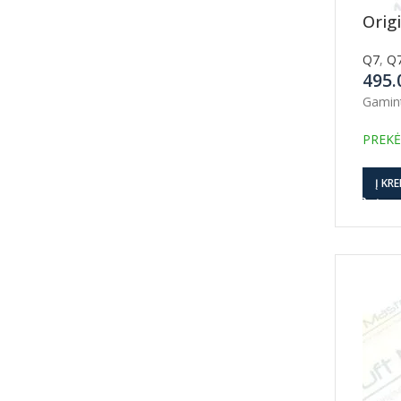
Orig
Q7
,
Q7
495
Gamin
PREKĖ
Į KRE