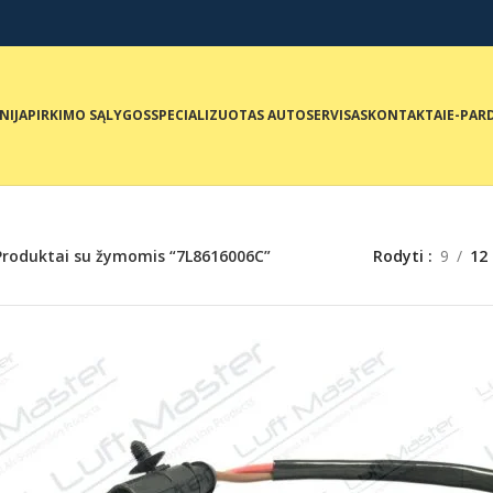
NIJA
PIRKIMO SĄLYGOS
SPECIALIZUOTAS AUTOSERVISAS
KONTAKTAI
E-PAR
Produktai su žymomis “7L8616006C”
Rodyti
9
12