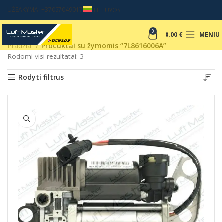
UŽSAKYMAI +37067049017
LIETUVOS
0
0.00
€
MENIU
Pradžia
Produktai su žymomis “7L8616006A”
Rodomi visi rezultatai: 3
Rodyti filtrus