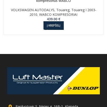
kompresorius WABCO
VOLKSWAGEN AUTODALYS
,
Touareg
,
Touareg I 2003-
2010
,
WABCO KOMPRESORIAI
439.00
€
Į KREPŠELĮ
Parduotuvė: S. Nėries g. 16B-1, Klaipėda