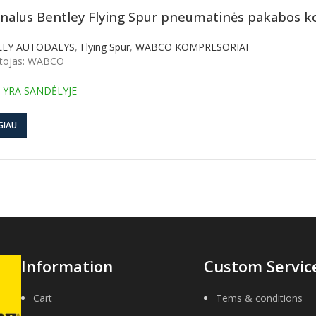
inalus Bentley Flying Spur pneumatinės pakabos
LEY AUTODALYS
,
Flying Spur
,
WABCO KOMPRESORIAI
tojas: WABCO
 YRA SANDĖLYJE
GIAU
Information
Custom Servic
Cart
Tems & conditions