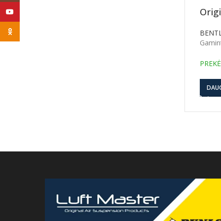
Orig
YouTube
Odnoklassniki
BENT
Gamin
PREKĖ
DAU