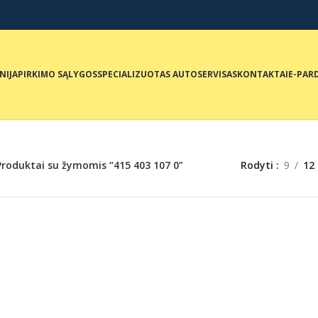
NIJA
PIRKIMO SĄLYGOS
SPECIALIZUOTAS AUTOSERVISAS
KONTAKTAI
E-PAR
Produktai su žymomis “415 403 107 0”
Rodyti
9
12