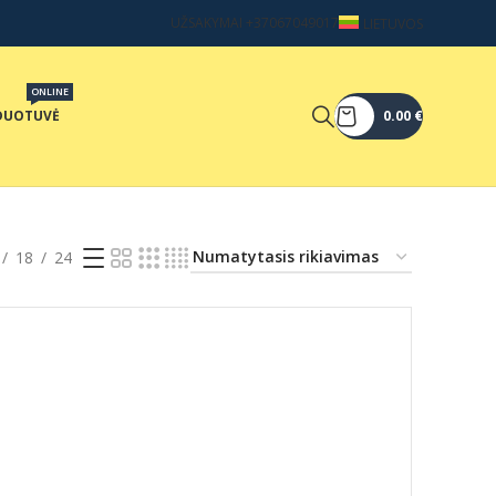
UŽSAKYMAI +37067049017
LIETUVOS
ONLINE
DUOTUVĖ
0.00
€
18
24