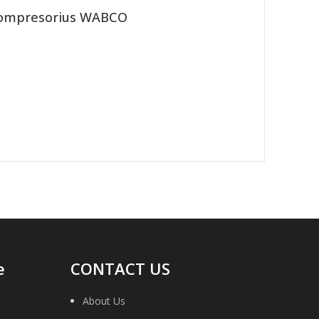
 kompresorius WABCO
e
CONTACT US
About Us