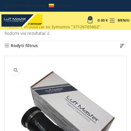
UŽSAKYMAI +37067049017
LIETUVOS
0
0.00
€
MENIU
Pradžia
Produktai su žymomis “37126765602”
Rodomi visi rezultatai: 2
Rodyti filtrus