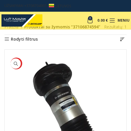
UŽSAKYMAI +37067049017
LIETUVOS
0
0.00
€
MENIU
Pradžia
Produktai su žymomis “37106874594”
Rezultatų: 1
Rodyti filtrus
HOT