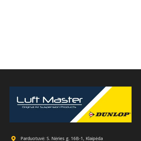
Parduotuvė: S. Nėries g. 16B-1, Klaipėda