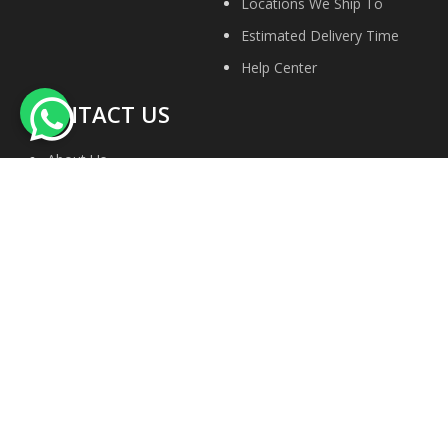
Locations We Ship To
Estimated Delivery Time
Help Center
CONTACT US
About Us
Contact Us
Privacy Policy
Site Map
Terms & conditions
Faqs
We Accept