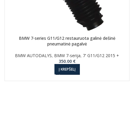
BMW 7-series G11/G12 restauruota galinė dešinė
pneumatinė pagalvė
BMW AUTODALYS
,
BMW 7-serija
,
7' G11/G12 2015 +
350.00
€
Į KREPŠELĮ