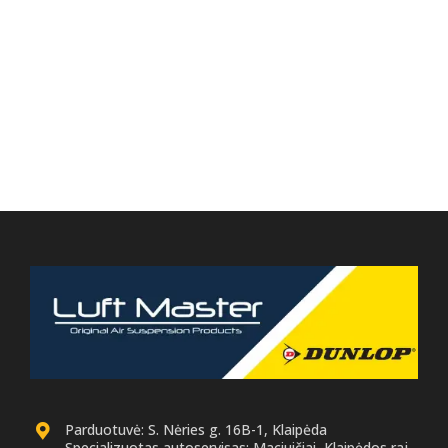
Parduotuvė: S. Nėries g. 16B-1, Klaipėda
Specializuotas autoservisas: Maciuičiai, Klaipėdos raj.