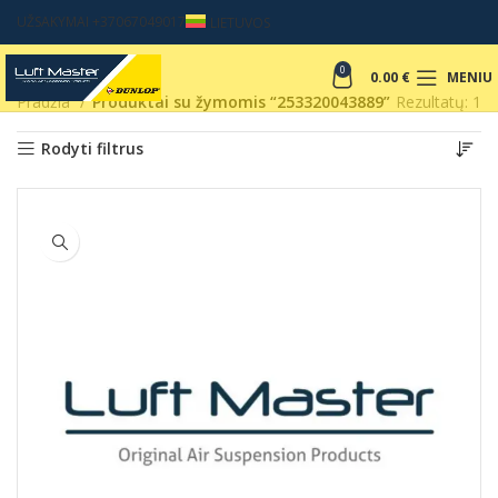
UŽSAKYMAI +37067049017
LIETUVOS
0
0.00
€
MENIU
Pradžia
Produktai su žymomis “253320043889”
Rezultatų: 1
Rodyti filtrus