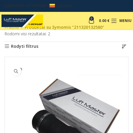
UŽSAKYMAI +37067049017
LIETUVOS
0
0.00
€
MENIU
Pradžia
Produktai su žymomis “211320132580”
Rodomi visi rezultatai: 2
Rodyti filtrus
SOLD
OUT