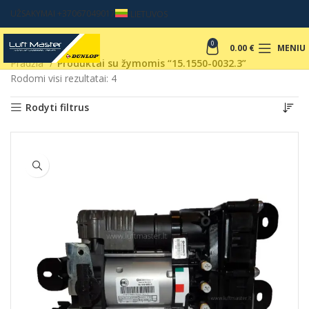
UŽSAKYMAI +37067049017
LIETUVOS
0
0.00
€
MENIU
Pradžia
Produktai su žymomis “15.1550-0032.3”
Rodomi visi rezultatai: 4
Rodyti filtrus