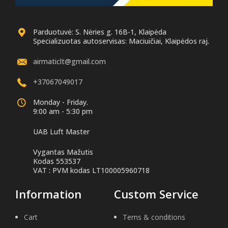
Parduotuvė: S. Nėries g. 16B-1, Klaipėda
Specializuotas autoservisas: Maciuičiai, Klaipėdos raj.
airmaticlt@gmail.com
+37067049017
Monday - Friday.
9:00 am - 5:30 pm
UAB Luft Master
Vygantas Mažutis
Kodas 553537
VAT : PVM kodas LT100005960718
Information
Custom Service
Cart
Tems & conditions