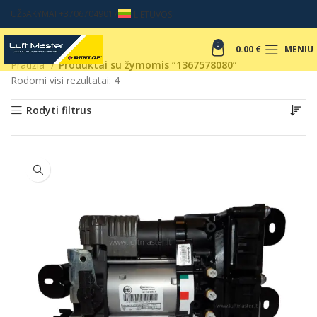
UŽSAKYMAI +37067049017
LIETUVOS
0
0.00
€
MENIU
Pradžia
Produktai su žymomis “1367578080”
Rodomi visi rezultatai: 4
Rodyti filtrus