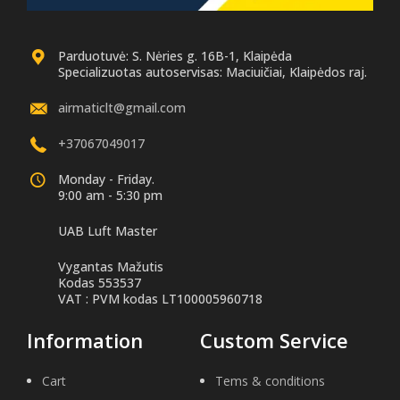
Parduotuvė: S. Nėries g. 16B-1, Klaipėda
Specializuotas autoservisas: Maciuičiai, Klaipėdos raj.
airmaticlt@gmail.com
+37067049017
Monday - Friday.
9:00 am - 5:30 pm
UAB Luft Master
Vygantas Mažutis
Kodas 553537
VAT : PVM kodas LT100005960718
Information
Custom Service
Cart
Tems & conditions