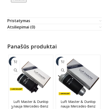
Pristatymas
Atsiliepimai (0)
Panašūs produktai
-17%
-6%
-1
Luft Master & Dunlop
Luft Master & Dunlop
nauja Mercedes-Benz
nauja Mercedes-Benz