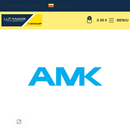
UŽSAKYMAI +37067049017
LIETUVOS
0
0.00
€
MENIU
Padinti nuotrauką