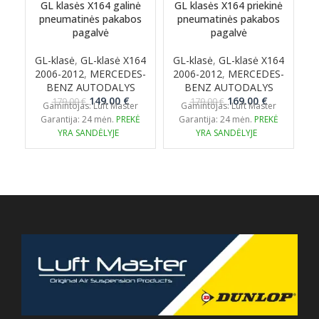
GL klasės X164 galinė
GL klasės X164 priekinė
G
pneumatinės pakabos
pneumatinės pakabos
pagalvė
pagalvė
GL-klasė
,
GL-klasė X164
GL-klasė
,
GL-klasė X164
2006-2012
,
MERCEDES-
2006-2012
,
MERCEDES-
BENZ AUTODALYS
BENZ AUTODALYS
Original
Current
Original
Current
149.00
€
169.00
€
179.00
€
179.00
€
Gamintojas: Luft Master
Gamintojas: Luft Master
price
price
price
price
Garantija: 24 mėn.
PREKĖ
Garantija: 24 mėn.
PREKĖ
was:
is:
was:
is:
YRA SANDĖLYJE
YRA SANDĖLYJE
179.00 €.
149.00 €.
179.00 €.
169.00 €.