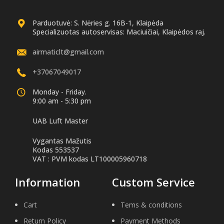
Parduotuvė: S. Nėries g. 16B-1, Klaipėda
Specializuotas autoservisas: Maciuičiai, Klaipėdos raj.
airmaticlt@gmail.com
+37067049017
Monday - Friday.
9:00 am - 5:30 pm
UAB Luft Master
Vygantas Mažutis
Kodas 553537
VAT : PVM kodas LT100005960718
Information
Custom Service
Cart
Tems & conditions
Return Policy
Payment Methods