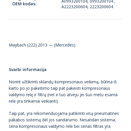
A0993200104, 0993200104 ,
OEM kodas:
A2223200604, 2223200604
Maybach (222) 2013 — (Mercedes)
Svarbi informacija
Norint užtikrinti sklandų kompresoriaus veikimą, būtina iš
karto po jo pakeitimo taip pat pakeisti kompresoriaus
valdymo relę ir filtrą (net ir tuo atveju jei šuo metu esama
relė yra tinkamai veikianti).
Taip pat, yra rekomenduojama patikrinti visą pneumatinės
pakabos sistemą dėl jos sandarumo. Nesandari sistema,
sena kompresoriaus valdymo relė bei senas filtras yra