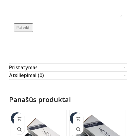
Pristatymas
Atsiliepimai (0)
Panašūs produktai
-17%
-6%
-1