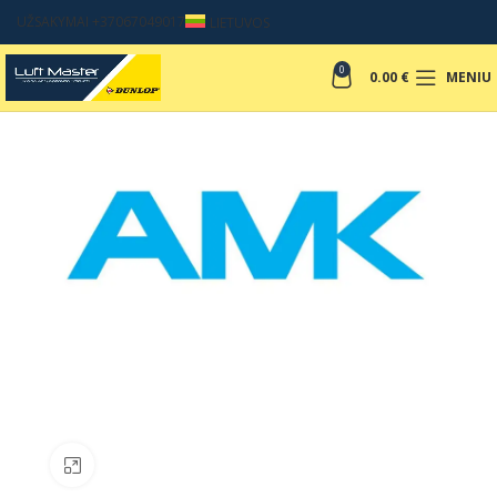
UŽSAKYMAI +37067049017
LIETUVOS
0
0.00
€
MENIU
Padinti nuotrauką