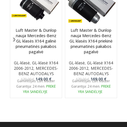
Luft Master & Dunlop
Luft Master & Dunlop
nauja Mercedes-Benz
nauja Mercedes-Benz
GL klasės X164 galinė
GL klasės X164 priekinė
M
pneumatinės pakabos
pneumatinės pakabos
pagalvė
pagalvė
GL-klasė
,
GL-klasė X164
GL-klasė
,
GL-klasė X164
2006-2012
,
MERCEDES-
2006-2012
,
MERCEDES-
BENZ AUTODALYS
BENZ AUTODALYS
Original
Current
Original
Current
149.00
€
169.00
€
179.00
€
179.00
€
Gamintojas: Luft Master
Gamintojas: Luft Master
price
price
price
price
Garantija: 24 mėn.
PREKĖ
Garantija: 24 mėn.
PREKĖ
was:
is:
was:
is:
YRA SANDĖLYJE
YRA SANDĖLYJE
179.00 €.
149.00 €.
179.00 €.
169.00 €.