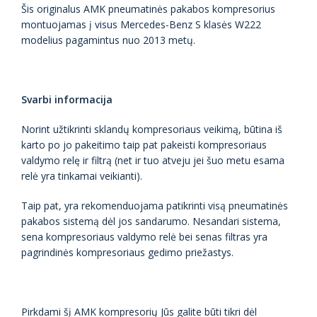
Šis originalus AMK pneumatinės pakabos kompresorius
montuojamas į visus Mercedes-Benz S klasės W222
modelius pagamintus nuo 2013 metų.
Svarbi informacija
Norint užtikrinti sklandų kompresoriaus veikimą, būtina iš
karto po jo pakeitimo taip pat pakeisti kompresoriaus
valdymo relę ir filtrą (net ir tuo atveju jei šuo metu esama
relė yra tinkamai veikianti).
Taip pat, yra rekomenduojama patikrinti visą pneumatinės
pakabos sistemą dėl jos sandarumo. Nesandari sistema,
sena kompresoriaus valdymo relė bei senas filtras yra
pagrindinės kompresoriaus gedimo priežastys.
Pirkdami šį AMK kompresorių Jūs galite būti tikri dėl