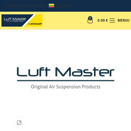
UŽSAKYMAI +37067049017
LIETUVOS
0
0.00
€
MENIU
Padinti nuotrauką