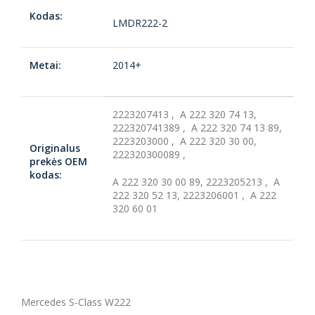
Kodas:
LMDR222-2
Metai:
2014+
2223207413 , A 222 320 74 13,
222320741389 , A 222 320 74 13 89,
2223203000 , A 222 320 30 00,
Originalus
222320300089 ,
prekės OEM
kodas:
A 222 320 30 00 89, 2223205213 , A
222 320 52 13, 2223206001 , A 222
320 60 01
Mercedes S-Class W222