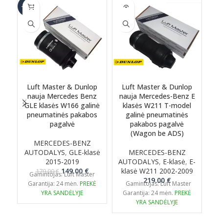
SOLD
-17%
-6
OUT
Luft Master & Dunlop
Luft Master & Dunlop
nauja Mercedes Benz
nauja Mercedes-Benz E
GLE klasės W166 galinė
klasės W211 T-model
G
pneumatinės pakabos
galinė pneumatinės
pagalvė
pakabos pagalvė
(Wagon be ADS)
MERCEDES-BENZ
G
AUTODALYS
,
GLE-klasė
MERCEDES-BENZ
2
2015-2019
AUTODALYS
,
E-klasė
,
E-
Original
Current
149.00
€
klasė W211 2002-2009
179.00
€
Gamintojas: Luft Master
price
price
219.00
€
Garantija: 24 mėn.
PREKĖ
Gamintojas: Luft Master
was:
is:
YRA SANDĖLYJE
Garantija: 24 mėn.
PREKĖ
179.00 €.
149.00 €.
YRA SANDĖLYJE