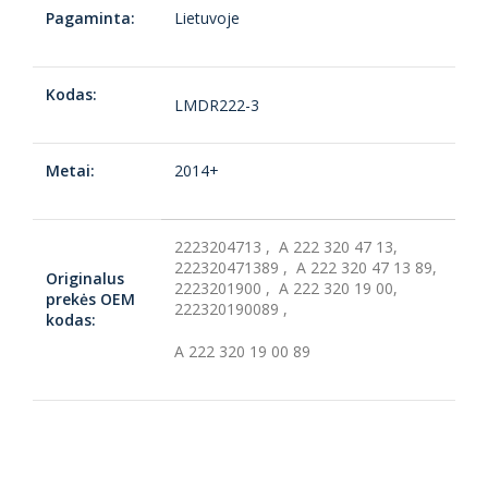
Pagaminta:
Lietuvoje
Kodas:
LMDR222-3
Metai:
2014+
2223204713 , A 222 320 47 13,
222320471389 , A 222 320 47 13 89,
Originalus
2223201900 , A 222 320 19 00,
prekės OEM
222320190089 ,
kodas:
A 222 320 19 00 89