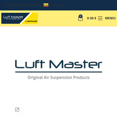
UŽSAKYMAI +37067049017
LIETUVOS
0
0.00
€
MENIU
Padinti nuotrauką