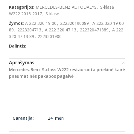
Kategorijos:
MERCEDES-BENZ AUTODALYS
,
S-klasė
W222 2013-2017
,
S-klasė
Žymos:
A 222 320 19 00
,
222320190089
,
A 222 320 19 00
89
,
2223204713
,
A 222 320 47 13
,
222320471389
,
A 222
320 47 13 89
,
2223201900
Dalintis:
Aprašymas
Mercedes-Benz S-class W222 restauruota priekinė kairė
pneumatinės pakabos pagalvė
Garantija:
24 mėn.