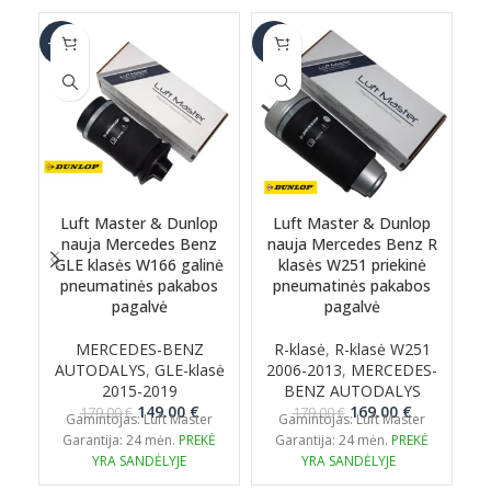
-17%
-6%
-6
Luft Master & Dunlop
Luft Master & Dunlop
nauja Mercedes Benz
nauja Mercedes Benz R
GLE klasės W166 galinė
klasės W251 priekinė
G
pneumatinės pakabos
pneumatinės pakabos
pagalvė
pagalvė
MERCEDES-BENZ
R-klasė
,
R-klasė W251
G
AUTODALYS
,
GLE-klasė
2006-2013
,
MERCEDES-
2
2015-2019
BENZ AUTODALYS
Original
Current
Original
Current
149.00
€
169.00
€
179.00
€
179.00
€
Gamintojas: Luft Master
Gamintojas: Luft Master
price
price
price
price
Garantija: 24 mėn.
PREKĖ
Garantija: 24 mėn.
PREKĖ
was:
is:
was:
is:
YRA SANDĖLYJE
YRA SANDĖLYJE
179.00 €.
149.00 €.
179.00 €.
169.00 €.