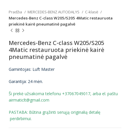
Pradžia
MERCEDES-BENZ AUTODALYS
C-klasė
Mercedes-Benz C-class W205/S205 4Matic restauruota
priekinė kairė pneumatinė pagalvė
Mercedes-Benz C-class W205/S205
4Matic restauruota priekinė kairė
pneumatinė pagalvė
Gamintojas: Luft Master
Garantija: 24 mėn.
Ši prekė užsakoma telefonu +37067049017, arba el. paštu
airmaticlt@gmail.com
PASTABA: Būtina grąžinti senąją originalią detalę
perdirbimui.