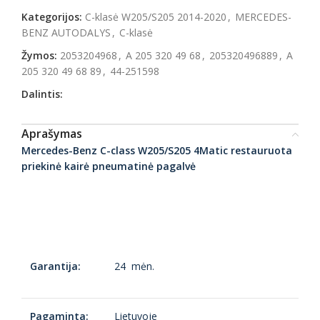
Kategorijos:
C-klasė W205/S205 2014-2020
,
MERCEDES-
BENZ AUTODALYS
,
C-klasė
Žymos:
2053204968
,
A 205 320 49 68
,
205320496889
,
A
205 320 49 68 89
,
44-251598
Dalintis:
Aprašymas
Mercedes-Benz C-class W205/S205 4Matic restauruota
priekinė kairė pneumatinė pagalvė
Garantija:
24 mėn.
Pagaminta:
Lietuvoje