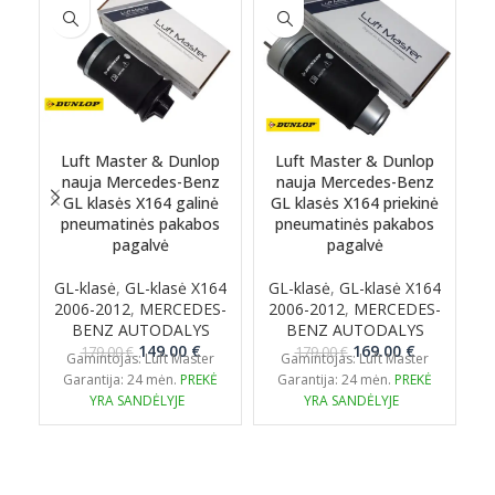
Luft Master & Dunlop
Luft Master & Dunlop
nauja Mercedes-Benz
nauja Mercedes-Benz
GL klasės X164 galinė
GL klasės X164 priekinė
M
pneumatinės pakabos
pneumatinės pakabos
pagalvė
pagalvė
GL-klasė
,
GL-klasė X164
GL-klasė
,
GL-klasė X164
2006-2012
,
MERCEDES-
2006-2012
,
MERCEDES-
BENZ AUTODALYS
BENZ AUTODALYS
Original
Current
Original
Current
149.00
€
169.00
€
179.00
€
179.00
€
Gamintojas: Luft Master
Gamintojas: Luft Master
price
price
price
price
Garantija: 24 mėn.
PREKĖ
Garantija: 24 mėn.
PREKĖ
was:
is:
was:
is:
YRA SANDĖLYJE
YRA SANDĖLYJE
179.00 €.
149.00 €.
179.00 €.
169.00 €.