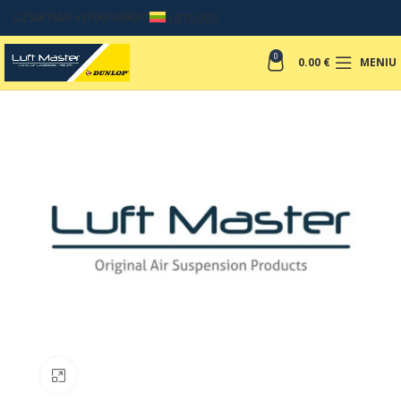
UŽSAKYMAI +37067049017
LIETUVOS
0
0.00
€
MENIU
Padinti nuotrauką