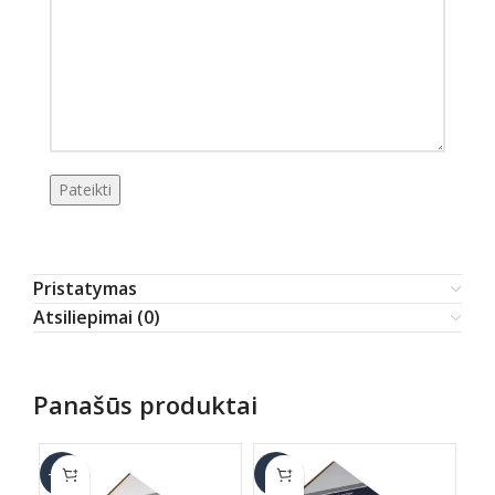
Pristatymas
Atsiliepimai (0)
Panašūs produktai
-17%
-6%
-1