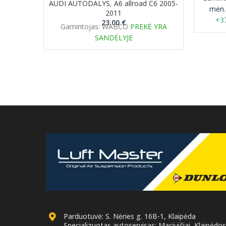
AUDI AUTODALYS
,
A6 allroad C6 2005-
mėn.
2011
+37
23.00
€
Gamintojas: WABCO
PREKĖ YRA
airmati
SANDĖLYJE
grąž
Parduotuvė: S. Nėries g. 16B-1, Klaipėda
Specializuotas autoservisas: Maciuičiai, Klaipėdos 