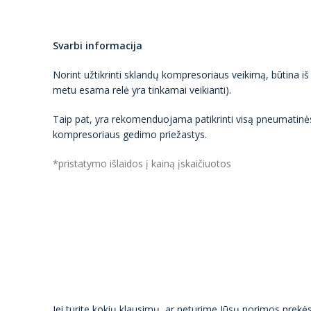
Svarbi informacija
Norint užtikrinti sklandų kompresoriaus veikimą, būtina iš
metu esama relė yra tinkamai veikianti).
Taip pat, yra rekomenduojama patikrinti visą pneumatinė
kompresoriaus gedimo priežastys.
*pristatymo išlaidos į kainą įskaičiuotos
Jei turite kokių klausimų, ar neturime Jūsų norimos prek