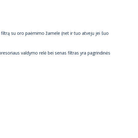
filtrą su oro paėmimo žarnele (net ir tuo atveju jei šuo
soriaus valdymo relė bei senas filtras yra pagrindinės