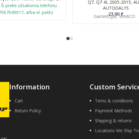
Q7
,
Q7 4L 2005-2015
,
AU
Ši prekė užsakoma telefonu
AUTODALYS
067049017, arba el. paštu
23.00
€
Gamintojas: WABCO
clt@gmail.com
PASTABA: Būtina
inti senąją originalią detalę
perdirbimui.
Information
Custom Servic
Cart
Tems & conditions
Return Policy
Payment Methods
Shipping & returns
Locations We Ship To
raj.