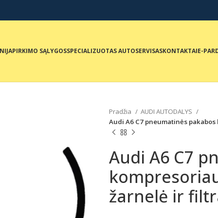
NIJA
PIRKIMO SĄLYGOS
SPECIALIZUOTAS AUTOSERVISAS
KONTAKTAI
E-PAR
Pradžia
AUDI AUTODALYS
Audi A6 C7 pneumatinės pakabos 
Audi A6 C7 p
kompresoria
žarnelė ir fi