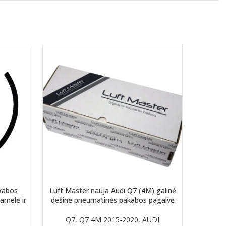
kabos
Luft Master nauja Audi Q7 (4M) galinė
Luft M
rnelė ir
dešinė pneumatinės pakabos pagalvė
galinė
Q7
,
Q7 4M 2015-2020
,
AUDI
Q