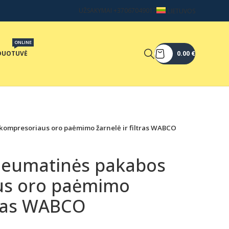
UŽSAKYMAI +37067049017
LIETUVOS
ONLINE
DUOTUVĖ
0.00
€
kompresoriaus oro paėmimo žarnelė ir filtras WABCO
neumatinės pakabos
us oro paėmimo
ltras WABCO