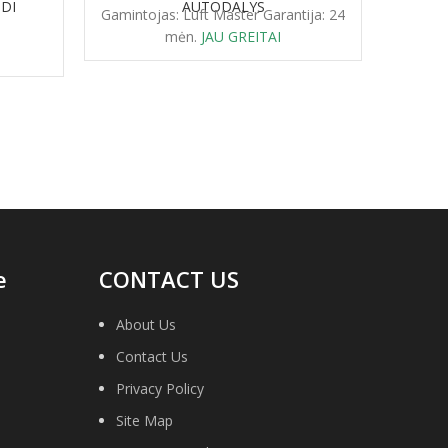
DI
AUTODALYS
Gamintojas: Luft Master Garantija: 24
Gaminto
mėn.
JAU GREITAI
mė
e
CONTACT US
About Us
Contact Us
Privacy Policy
Site Map