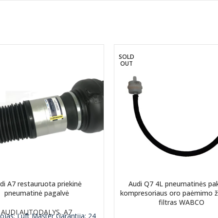
SOLD
OUT
di A7 restauruota priekinė
Audi Q7 4L pneumatinės pa
pneumatinė pagalvė
kompresoriaus oro paėmimo ža
filtras WABCO
AUDI AUTODALYS
,
A7
ojas: Luft Master
Garantija: 24