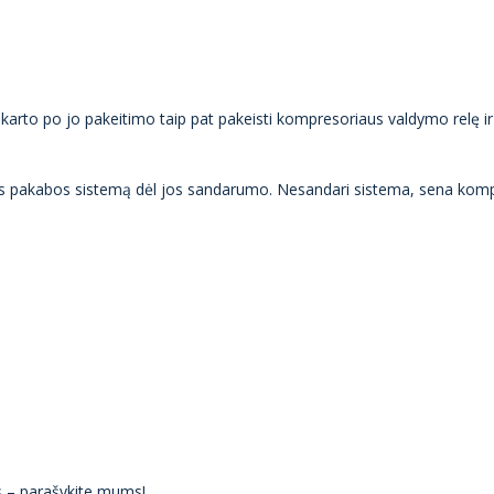
 karto po jo pakeitimo taip pat pakeisti kompresoriaus valdymo relę ir 
s pakabos sistemą dėl jos sandarumo. Nesandari sistema, sena kompre
ės – parašykite mums!