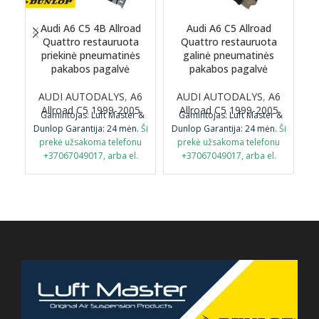
Audi A6 C5 4B Allroad
Audi A6 C5 Allroad
A
Quattro restauruota
Quattro restauruota
p
priekinė pneumatinės
galinė pneumatinės
o
pakabos pagalvė
pakabos pagalvė
AUDI AUTODALYS
,
A6
AUDI AUTODALYS
,
A6
Allroad C5 1999-2005
Allroad C5 1999-2005
Gamintojas: Luft Master &
Gamintojas: Luft Master &
Dunlop
Garantija: 24 mėn.
Ši
Dunlop
Garantija: 24 mėn.
Ši
G
prekė užsakoma telefonu
prekė užsakoma telefonu
+37067049017, arba el.
+37067049017, arba el.
paštu airmaticlt@gmail.com
paštu airmaticlt@gmail.com
PASTABA: būtina grąžinti
PASTABA: būtina grąžinti
senąją originalią detalę
senąją originalią detalę
perdirbimui.
perdirbimui.