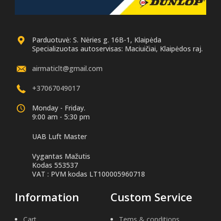
Parduotuvė: S. Nėries g. 16B-1, Klaipėda
Specializuotas autoservisas: Maciuičiai, Klaipėdos raj.
airmaticlt@gmail.com
+37067049017
Monday - Friday.
9:00 am - 5:30 pm
UAB Luft Master
Vygantas Mažutis
Kodas 553537
VAT : PVM kodas LT100005960718
Information
Custom Service
Cart
Tems & conditions