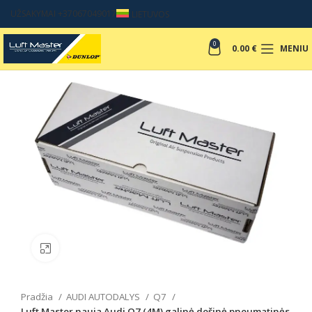
UŽSAKYMAI +37067049017
LIETUVOS
0
0.00
€
MENIU
Padinti nuotrauką
Pradžia
AUDI AUTODALYS
Q7
Luft Master nauja Audi Q7 (4M) galinė dešinė pneumatinės