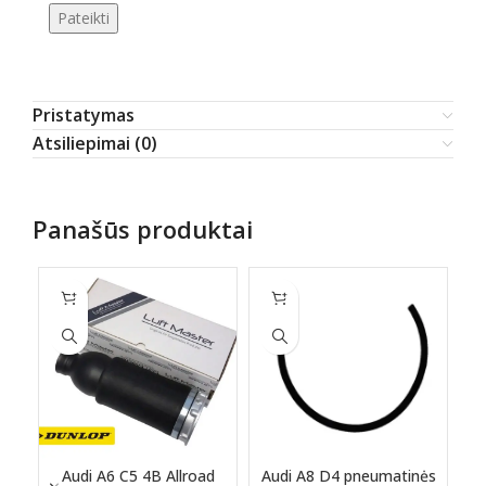
Pristatymas
Atsiliepimai (0)
Panašūs produktai
S
O
Audi A6 C5 4B Allroad
Audi A8 D4 pneumatinės
A