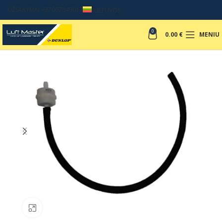
UŽSAKYMAI +37067049017
LIETUVOS
0
0.00
€
MENIU
Padinti nuotrauką