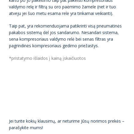
karto po jo pakeitimo taip pat pakeisti kompresoriaus
valdymo relę ir filtrą su oro paėmimo žarnele (net ir tuo
atveju jei šuo metu esama relė yra tinkamai veikianti).
Taip pat, yra rekomenduojama patikrinti visą pneumatinės
pakabos sistemą dėl jos sandarumo. Nesandari sistema,
sena kompresoriaus valdymo relė bei senas filtras yra
pagrindinės kompresoriaus gedimo priežastys.
*pristatymo išlaidos į kainą įskaičiuotos
Jei turite kokių klausimų, ar neturime Jūsų norimos prekės –
parašykite mums!