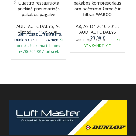
Quattro restauruota
pakabos kompresoriaus
p
priekinė pneumatinės
oro paėmimo žarnelė ir
o
pakabos pagalvė
filtras WABCO
AUDI AUTODALYS
,
A6
A8
,
A8 D4 2010-2015
,
Allroad C5 1999-2005
AUDI AUTODALYS
Gamintojas: Luft Master &
23.00
€
Dunlop
Garantija: 24 mėn.
Ši
Gamintojas: WABCO
PREKĖ
prekė užsakoma telefonu
YRA SANDĖLYJE
+37067049017, arba el.
paštu airmaticlt@gmail.com
PASTABA: būtina grąžinti
senąją originalią detalę
perdirbimui.