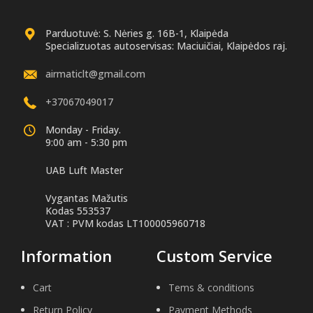
Parduotuvė: S. Nėries g. 16B-1, Klaipėda
Specializuotas autoservisas: Maciuičiai, Klaipėdos raj.
airmaticlt@gmail.com
+37067049017
Monday - Friday.
9:00 am - 5:30 pm
UAB Luft Master
Vygantas Mažutis
Kodas 553537
VAT : PVM kodas LT100005960718
Information
Custom Service
Cart
Tems & conditions
Return Policy
Payment Methods