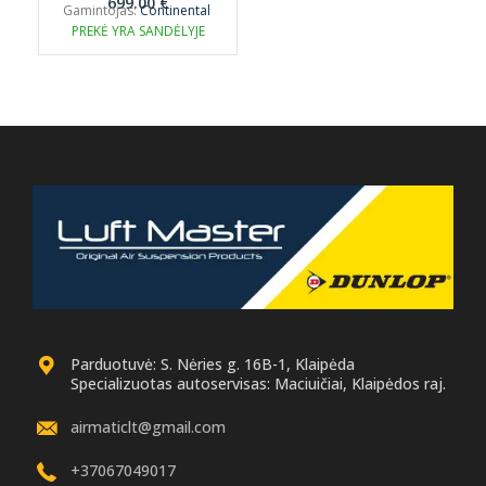
699.00
€
Gamintojas:
Continental
PREKĖ YRA SANDĖLYJE
Parduotuvė: S. Nėries g. 16B-1, Klaipėda
Specializuotas autoservisas: Maciuičiai, Klaipėdos raj.
airmaticlt@gmail.com
+37067049017