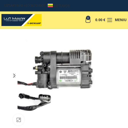
UŽSAKYMAI +37067049017
LIETUVOS
0
0.00
€
MENIU
Padinti nuotrauką