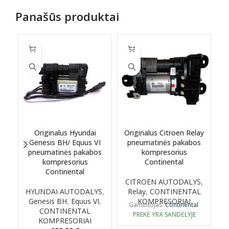
Panašūs produktai
Originalus Hyundai
Originalus Citroen Relay
Genesis BH/ Equus VI
pneumatinės pakabos
C
pneumatinės pakabos
kompresorius
kompresorius
Continental
Continental
CITROEN AUTODALYS
,
HYUNDAI AUTODALYS
,
Relay
,
CONTINENTAL
Genesis BH
,
Equus VI
,
KOMPRESORIAI
Gamintojas:
Continental
CONTINENTAL
PREKĖ YRA SANDĖLYJE
KOMPRESORIAI