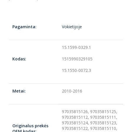
Pagaminta:
Vokietijoje
15.1599-0329.1
Kodas:
1515990329105
15.1550-0072.3
Metai:
2010-2016
97035815126,
97035815125,
97035815112,
97035815111,
97035815124,
97035815123,
Originalus prekės
97035815122,
97035815110,
OEM kodas: