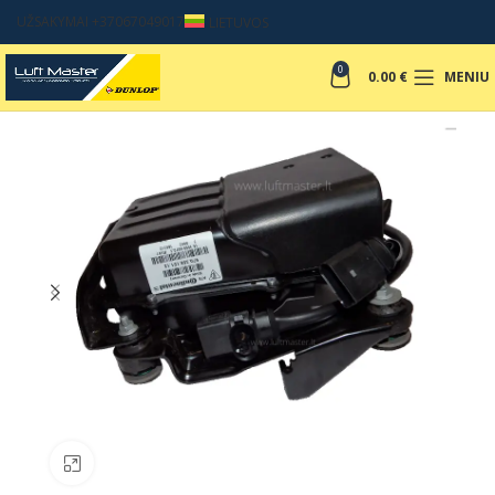
UŽSAKYMAI +37067049017
LIETUVOS
0
0.00
€
MENIU
Padinti nuotrauką