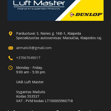
Parduotuvė: S. Nėries g. 16B-1, Klaipėda
Specializuotas autoservisas: Maciuičiai, Klaipėdos raj.
airmaticlt@gmail.com
+37067049017
Monday - Friday.
9:00 am - 5:30 pm
UAB Luft Master
Vygantas Mažutis
Kodas 553537
VAT : PVM kodas LT100005960718