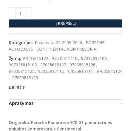
Į KREPŠELĮ
Kategorijos:
Panamera G1 2009-2016
,
PORSCHE
AUTODALYS
,
CONTINENTAL KOMPRESORIAI
Žymų:
97035815122
,
97035815110
,
97035815109
,
997035815108
,
97035815107
,
97035815126
,
97035815125
,
97035815112
,
97035815111
,
97035815124
,
97035815123
Dalintis:
Aprašymas
Originalus Porsche Panamera 970 G1 pneumatinės
pakabos kompresorius Continental