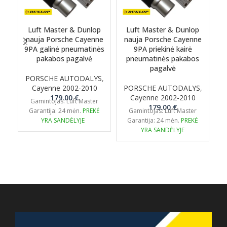
Luft Master & Dunlop
Luft Master & Dunlop
nauja Porsche Cayenne
nauja Porsche Cayenne
9PA galinė pneumatinės
9PA priekinė kairė
pakabos pagalvė
pneumatinės pakabos
pagalvė
PORSCHE AUTODALYS
,
Cayenne 2002-2010
PORSCHE AUTODALYS
,
H
179.00
€
Cayenne 2002-2010
Gamintojas: Luft Master
179.00
€
Garantija: 24 mėn.
PREKĖ
Gamintojas: Luft Master
YRA SANDĖLYJE
Garantija: 24 mėn.
PREKĖ
YRA SANDĖLYJE