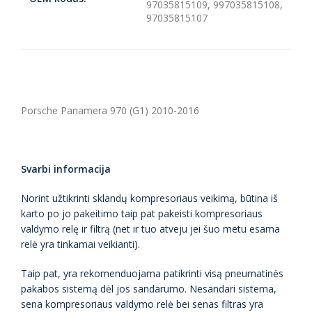
97035815109,
997035815108,
97035815107
Porsche Panamera 970 (G1) 2010-2016
Svarbi informacija
Norint užtikrinti sklandų kompresoriaus veikimą, būtina iš
karto po jo pakeitimo taip pat pakeisti kompresoriaus
valdymo relę ir filtrą (net ir tuo atveju jei šuo metu esama
relė yra tinkamai veikianti).
Taip pat, yra rekomenduojama patikrinti visą pneumatinės
pakabos sistemą dėl jos sandarumo. Nesandari sistema,
sena kompresoriaus valdymo relė bei senas filtras yra