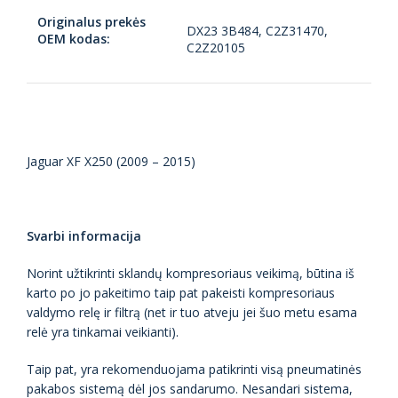
Originalus prekės
DX23 3B484, C2Z31470,
OEM kodas:
C2Z20105
Jaguar XF X250 (2009 – 2015)
Svarbi informacija
Norint užtikrinti sklandų kompresoriaus veikimą, būtina iš
karto po jo pakeitimo taip pat pakeisti kompresoriaus
valdymo relę ir filtrą (net ir tuo atveju jei šuo metu esama
relė yra tinkamai veikianti).
Taip pat, yra rekomenduojama patikrinti visą pneumatinės
pakabos sistemą dėl jos sandarumo. Nesandari sistema,