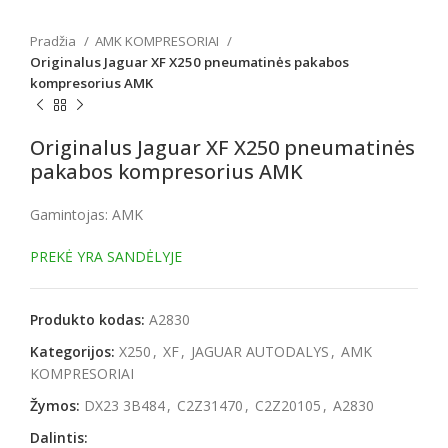
Pradžia
AMK KOMPRESORIAI
Originalus Jaguar XF X250 pneumatinės pakabos
kompresorius AMK
Originalus Jaguar XF X250 pneumatinės
pakabos kompresorius AMK
Gamintojas: AMK
PREKĖ YRA SANDĖLYJE
Produkto kodas:
A2830
Kategorijos:
X250
,
XF
,
JAGUAR AUTODALYS
,
AMK
KOMPRESORIAI
Žymos:
DX23 3B484
,
C2Z31470
,
C2Z20105
,
A2830
Dalintis: