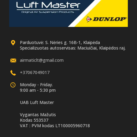
Parduotuvė: S. Nėries g. 16B-1, Klaipėda
Specializuotas autoservisas: Maciuičiai, Klaipėdos raj.
airmaticlt@gmail.com
+37067049017
Monday - Friday.
9:00 am - 5:30 pm
UAB Luft Master
Vygantas Mažutis
Kodas 553537
VAT : PVM kodas LT100005960718