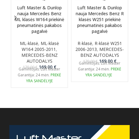
Luft Master & Dunlop
Luft Master & Dunlop
nauja Mercedes Benz
nauja Mercedes Benz R
ML klasės W164 priekinė
klasės W251 priekinė
G
pneumatinės pakabos
pneumatinės pakabos
pagalvė
pagalvė
ML-klasė
,
ML-klasė
R-klasė
,
R-klasė W251
G
W164 2005-2011
,
2006-2013
,
MERCEDES-
2
MERCEDES-BENZ
BENZ AUTODALYS
Original
Current
AUTODALYS
169.00
€
179.00
€
Gamintojas: Luft Master
Original
Current
price
price
169.00
€
179.00
€
Gamintojas: Luft Master
Garantija: 24 mėn.
PREKĖ
price
price
was:
is:
Garantija: 24 mėn.
PREKĖ
YRA SANDĖLYJE
was:
is:
179.00 €.
169.00 €.
YRA SANDĖLYJE
179.00 €.
169.00 €.