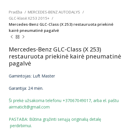
Pradžia
MERCEDES-BENZ AUTODALYS
GLC-klasė X253 2015+
Mercedes-Benz GLC-Class (X 253) restauruota priekinė
kairė pneumatinė pagalvė
Mercedes-Benz GLC-Class (X 253)
restauruota priekinė kairė pneumatinė
pagalvė
Gamintojas: Luft Master
Garantija: 24 mėn.
Ši prekė užsakoma telefonu +37067049017, arba el. paštu
airmaticlt@gmail.com
PASTABA: Būtina grąžinti senąją originalią detalę
perdirbimui.