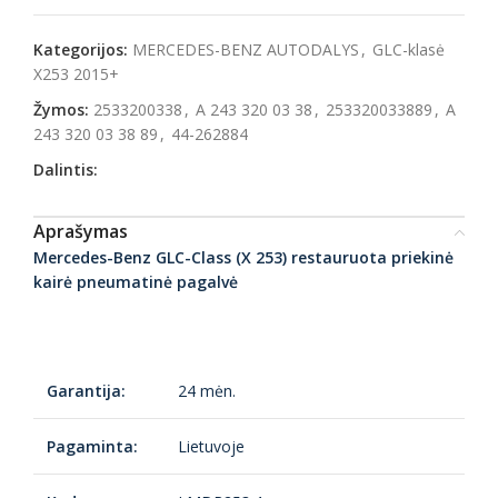
Kategorijos:
MERCEDES-BENZ AUTODALYS
,
GLC-klasė
X253 2015+
Žymos:
2533200338
,
A 243 320 03 38
,
253320033889
,
A
243 320 03 38 89
,
44-262884
Dalintis:
Aprašymas
Mercedes-Benz GLC-Class (X 253) restauruota priekinė
kairė pneumatinė pagalvė
Garantija:
24 mėn.
Pagaminta:
Lietuvoje