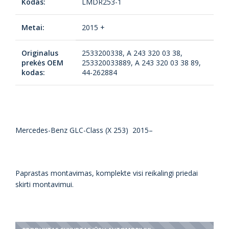
Kodas:
LMDR253-1
Metai:
2015 +
Originalus
2533200338, A 243 320 03 38,
prekės OEM
253320033889, A 243 320 03 38 89,
kodas:
44-262884
Mercedes-Benz GLC-Class (X 253) 2015–
Paprastas montavimas, komplekte visi reikalingi priedai
skirti montavimui.