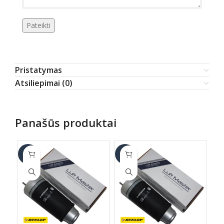
Pristatymas
Atsiliepimai (0)
Panašūs produktai
-6%
-6%
-6