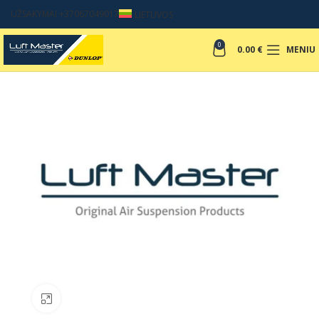
UŽSAKYMAI +37067049017
LIETUVOS
0
0.00
€
MENIU
Padinti nuotrauką