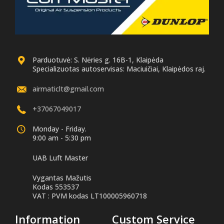
Parduotuvė: S. Nėries g. 16B-1, Klaipėda
Specializuotas autoservisas: Maciuičiai, Klaipėdos raj.
airmaticlt@gmail.com
+37067049017
Monday - Friday.
9:00 am - 5:30 pm
UAB Luft Master
Vygantas Mažutis
Kodas 553537
VAT : PVM kodas LT100005960718
Information
Custom Service