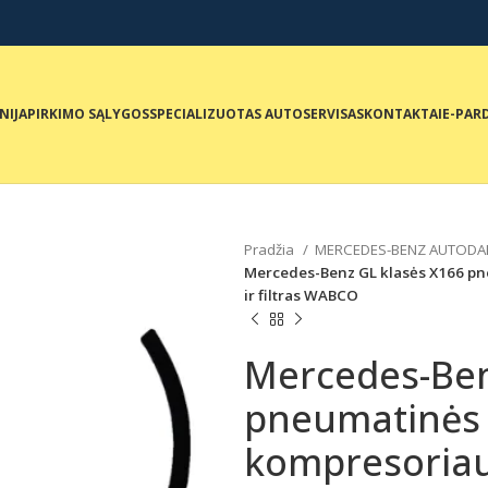
NIJA
PIRKIMO SĄLYGOS
SPECIALIZUOTAS AUTOSERVISAS
KONTAKTAI
E-PAR
Pradžia
MERCEDES-BENZ AUTODA
Mercedes-Benz GL klasės X166 pn
ir filtras WABCO
Mercedes-Ben
pneumatinės
kompresoria