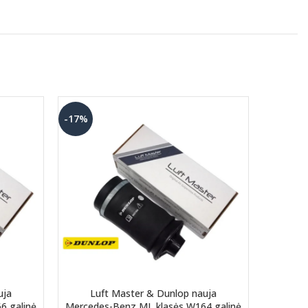
-17%
uja
Luft Master & Dunlop nauja
Naujas 
6 galinė
Mercedes-Benz ML klasės W164 galinė
(4