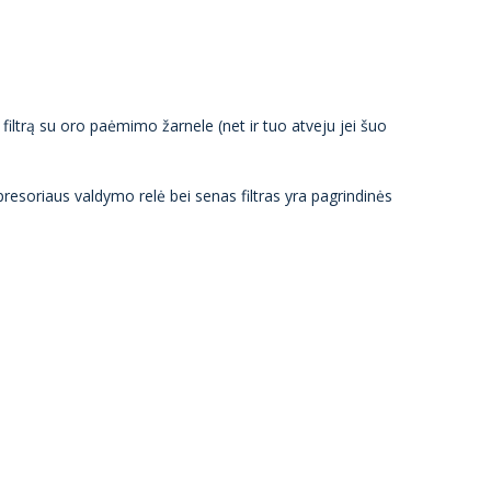
filtrą su oro paėmimo žarnele (net ir tuo atveju jei šuo
soriaus valdymo relė bei senas filtras yra pagrindinės