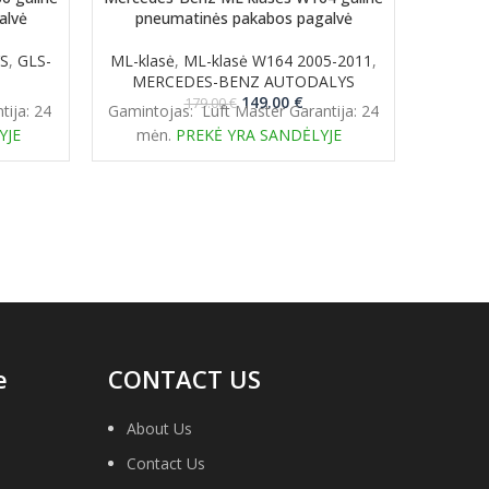
alvė
pneumatinės pakabos pagalvė
MERC
S
,
GLS-
ML-klasė
,
ML-klasė W164 2005-2011
,
klas
MERCEDES-BENZ AUTODALYS
rent
Original
Current
149.00
€
179.00
€
tija: 24
Gamintojas: Luft Master Garantija: 24
ce
price
price
YJE
mėn.
PREKĖ YRA SANDĖLYJE
was:
is:
.00 €.
179.00 €.
149.00 €.
e
CONTACT US
About Us
Contact Us