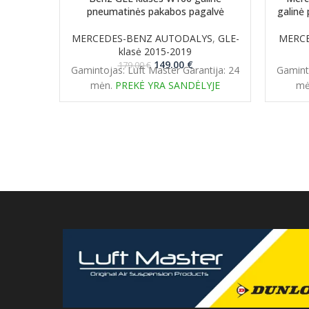
pneumatinės pakabos pagalvė
galinė
MERCEDES-BENZ AUTODALYS
,
GLE-
MERC
klasė 2015-2019
Original
Current
149.00
€
179.00
€
Gamintojas: Luft Master Garantija: 24
Gaminto
price
price
mėn.
PREKĖ YRA SANDĖLYJE
mė
was:
is:
179.00 €.
149.00 €.