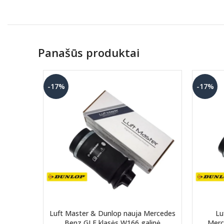
Panašūs produktai
-17%
-17%
Luft Master & Dunlop nauja Mercedes
Lu
Benz GLE klasės W166 galinė
Merc