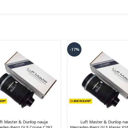
-17%
ft Master & Dunlop nauja
Luft Master & Dunlop na
edes-Benz GLE Coupe C292
Mercedes-Benz GLS klasės X16