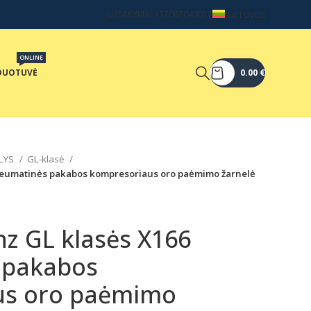
UŽSAKYMAI +37067049017
LIETUVOS
ONLINE
DUOTUVĖ
0.00
€
LYS
GL-klasė
eumatinės pakabos kompresoriaus oro paėmimo žarnelė
z GL klasės X166
 pakabos
us oro paėmimo