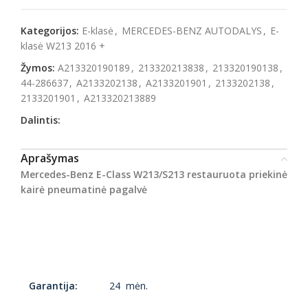
Kategorijos:
E-klasė
,
MERCEDES-BENZ AUTODALYS
,
E-
klasė W213 2016 +
Žymos:
A213320190189
,
213320213838
,
213320190138
,
44-286637
,
A2133202138
,
A2133201901
,
2133202138
,
2133201901
,
A213320213889
Dalintis:
Aprašymas
Mercedes-Benz E-Class W213/S213 restauruota priekinė
kairė pneumatinė pagalvė
Garantija:
24 mėn.