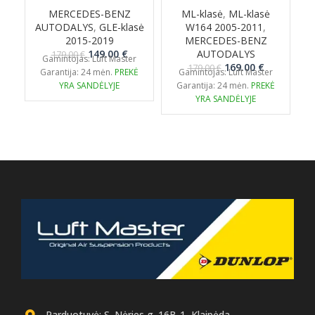
MERCEDES-BENZ
ML-klasė
,
ML-klasė
AUTODALYS
,
GLE-klasė
W164 2005-2011
,
2
2015-2019
MERCEDES-BENZ
Original
Current
149.00
€
AUTODALYS
179.00
€
Gamintojas: Luft Master
price
price
Original
Current
169.00
€
179.00
€
Garantija: 24 mėn.
PREKĖ
Gamintojas: Luft Master
was:
is:
price
price
YRA SANDĖLYJE
Garantija: 24 mėn.
PREKĖ
179.00 €.
149.00 €.
was:
is:
YRA SANDĖLYJE
179.00 €.
169.00 €.
Parduotuvė: S. Nėries g. 16B-1, Klaipėda