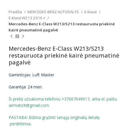
Pradžia
MERCEDES-BENZ AUTODALYS
E-klasė
E-klasė W213 2016 +
Mercedes-Benz E-Class W213/S213 restauruota priekinė
kairė pneumatinė pagalvė
Mercedes-Benz E-Class W213/S213
restauruota priekinė kairė pneumatinė
pagalvė
Gamintojas: Luft Master
Garantija: 24 mėn.
Ši prekė užsakoma telefonu +37067049017, arba el. paštu
airmaticlt@gmail.com
PASTABA: Būtina grąžinti senąją originalią detalę
perdirbimui.