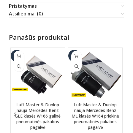
Pristatymas
Atsiliepimai (0)
Panašūs produktai
-17%
-6%
-6
Luft Master & Dunlop
Luft Master & Dunlop
nauja Mercedes Benz
nauja Mercedes Benz
n
GLE klasės W166 galinė
ML klasės W164 priekinė
pneumatinės pakabos
pneumatinės pakabos
pagalvė
pagalvė