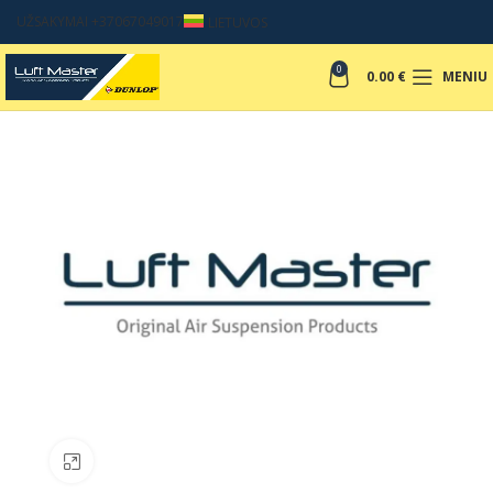
UŽSAKYMAI +37067049017
LIETUVOS
0
0.00
€
MENIU
Padinti nuotrauką